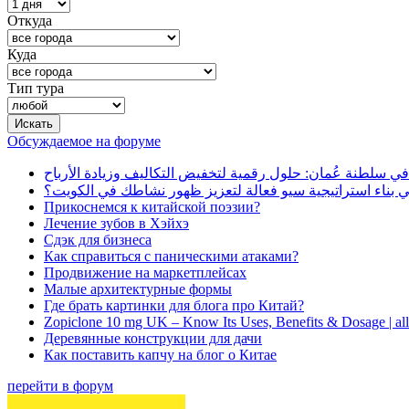
Откуда
Куда
Тип тура
Обсуждаемое на форуме
في سلطنة عُمان: حلول رقمية لتخفيض التكاليف وزيادة الأرباح
بناء استراتيجية سيو فعالة لتعزيز ظهور نشاطك في الكويت؟
Прикоснемся к китайской поэзии?
Лечение зубов в Хэйхэ
Сдэк для бизнеса
Как справиться с паническими атаками?
Продвижение на маркетплейсах
Малые архитектурные формы
Где брать картинки для блога про Китай?
Zopiclone 10 mg UK – Know Its Uses, Benefits & Dosage | a
Деревянные конструкции для дачи
Как поставить капчу на блог о Китае
перейти в форум