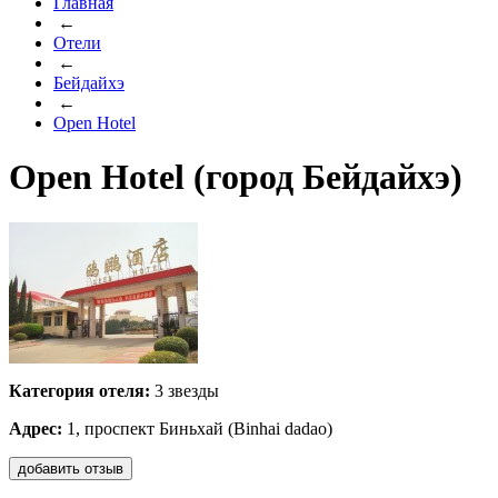
Главная
←
Отели
←
Бейдайхэ
←
Open Hotel
Open Hotel (город Бейдайхэ)
Категория отеля:
3 звезды
Адрес:
1, проспект Биньхай (Binhai dadao)
добавить отзыв