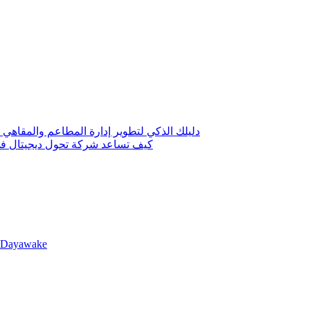
دليلك الذكي لتطوير إدارة المطاعم والمقاهي 
كيف تساعد شركة تحول ديجيتال في 
llDayawake