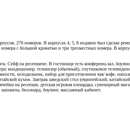
корпусов, 270 номеров. В корпусах 4, 5, 8 недавно был сделан ре
ре номера с большой кроватью и три трехместных номера. В корп
та. Сейф на ресепшене. В гостинице есть конференц-зал, боулин
ра: кондиционер, телевизор (обычный), спутниковое телевидени
жности, холодильник, набор для приготовления чая/ кофе, наполь
тайской кухни. Завтрак шведский стол (европейский, китайский
 ячейки на ресепшн, детская игровая площадка, сувенирный маг
, шахматы, биллиард, боулинг, массажный кабинет.