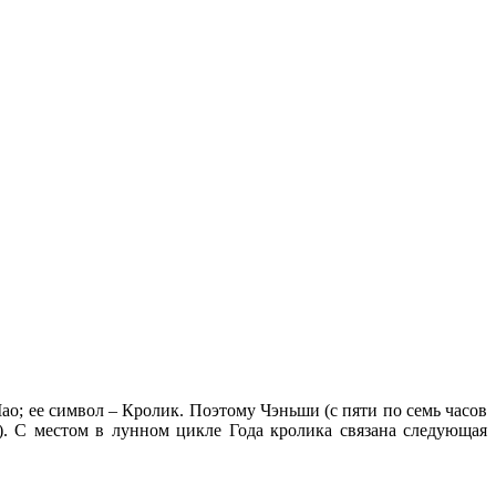
ао; ее символ – Кролик. Поэтому Чэньши (с пяти по семь часов
а). С местом в лунном цикле Года кролика связана следующая