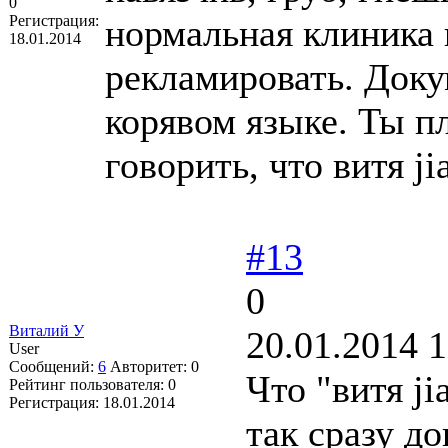
0
Регистрация:
нормальная клиника 
18.01.2014
рекламировать. Доку
корявом языке. Ты пл
говорить, что витя j
#13
0
Виталий У
20.01.2014 1
User
Сообщений:
6
Авторитет:
0
Что "витя j
Рейтинг пользователя:
0
Регистрация:
18.01.2014
так сразу д