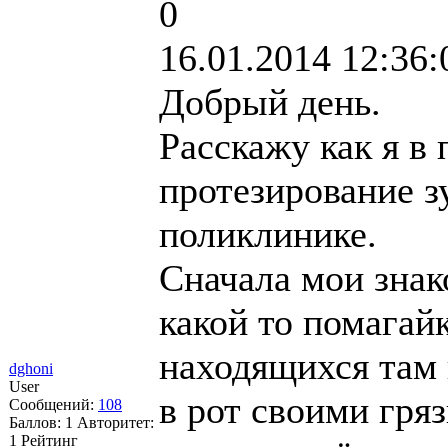
0
16.01.2014 12:36:
Добрый день.
Расскажу как я в
протезирование з
поликлинике.
Сначала мои знак
какой то помагай
находящихся там 
dghoni
User
в рот своими гря
Сообщений:
108
Баллов:
1
Авторитет:
1
Рейтинг