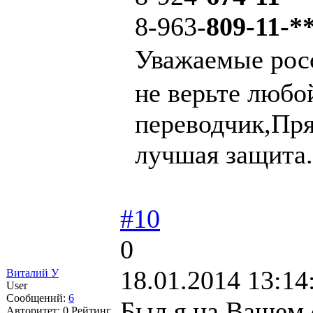
8-963-
809-11-*
Уважаемые рос
не верьте любо
переводчик,Пря
лучшая защита.
#10
0
18.01.2014 13:14
Виталий У
User
Сообщений:
6
Был я на Вашем 
Авторитет:
0
Рейтинг