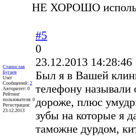
НЕ ХОРОШО использ
#5
0
23.12.2013 14:28:46
Станислав
Был я в Вашей клини
Бугаев
User
Сообщений:
2
телефону называли о
Авторитет:
0
Рейтинг
дороже, плюс умудр
пользователя:
0
Регистрация:
23.12.2013
зубы на которые я д
таможне дурдом, кит