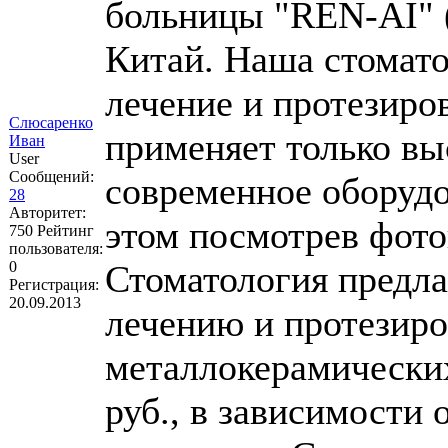
больницы "REN-AI" (
Китай. Наша стомат
лечение и протезиро
Слюсаренко
применяет только вы
Иван
User
Сообщений:
современное оборудо
28
Авторитет:
этом посмотрев фотог
750
Рейтинг
пользователя:
0
Стоматология предла
Регистрация:
20.09.2013
лечению и протезиро
металлокерамических
руб., в зависимости 