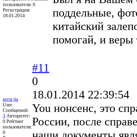
пользователя:
0
поддельные, фот
Регистрация:
18.01.2014
китайский залепо
помогай, и веры 
#11
0
18.01.2014 22:39:54
витя jia
You нонсенс, это сп
User
Сообщений:
3
Авторитет:
России, после справ
0
Рейтинг
пользователя:
наши документы яв
0