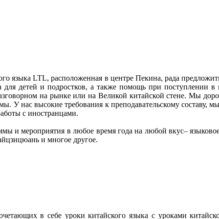
ого языка LTL, расположенная в центре Пекина, рада предложи
а для детей и подростков, а также помощь при поступлении в 
разговорном на рынке или на Великой китайской стене. Мы до
ы. У нас высокие требования к преподавательскому составу, мы 
аботы с иностранцами.
ммы и мероприятия в любое время года на любой вкус– языковое
айцзицюань и многое другое.
очетающих в себе уроки китайского языка с уроками китайск