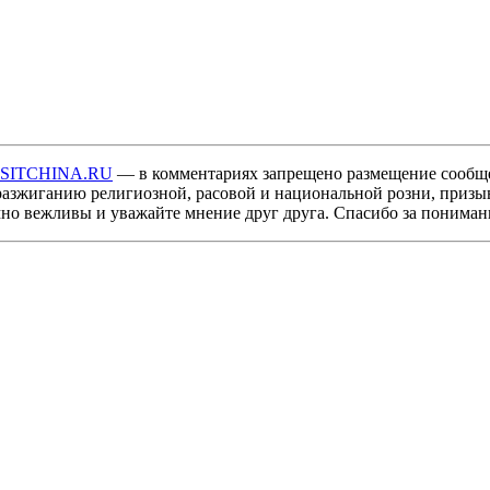
ISITCHINA.RU
— в комментариях запрещено размещение сообщ
разжиганию религиозной, расовой и национальной розни, призы
мно вежливы и уважайте мнение друг друга. Спасибо за пониман