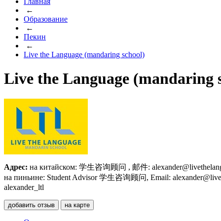
Главная
←
Образование
←
Пекин
←
Live the Language (mandaring school)
Live the Language (mandaring 
Адрес:
на китайском: 学生咨询顾问 , 邮件: alexander@livethelanguage
на пиньине: Student Advisor 学生咨询顾问, Email: alexander@livethela
alexander_ltl
добавить отзыв
на карте