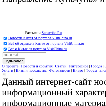
Рассылки
Subscribe.Ru
Новости Китая от портала VisitChina.ru
Всё об отдыхе в Китае от портала VisitChina.ru
Всё о Китае от портала VisitChina.ru
О проекте
|
Новости и события
|
Статьи
|
Интересное
|
Города
|
Услуги
|
Визы и посольства
|
Фотогалереи
|
Видео
|
Форум
|
Бло
Данный интернет-сайт но
информационный характер
информационные материа