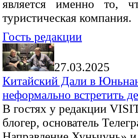
является именно то, ч
туристическая компания.
Гость редакции
27.03.2025
Китайский Дали в Юньнань
неформально встретить д
В гостях у редакции VIS
блогер, основатель Телег
Направление Хуньчунь» и