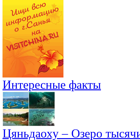
Интересные факты
Цяньдаоху – Озеро тысяч