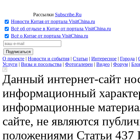
Рассылки
Subscribe.Ru
Новости Китая от портала VisitChina.ru
Всё об отдыхе в Китае от портала VisitChina.ru
Всё о Китае от портала VisitChina.ru
О проекте
|
Новости и события
|
Статьи
|
Интересное
|
Города
|
Услуги
|
Визы и посольства
|
Фотогалереи
|
Видео
|
Форум
|
Бло
Данный интернет-сайт но
информационный характер
информационные материа
сайте, не являются публи
положениями Статьи 437 