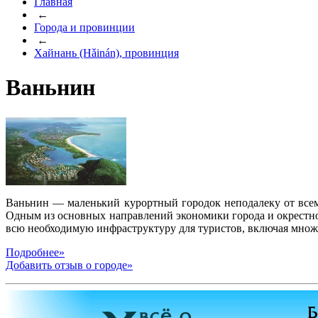
Главная
←
Города и провинции
←
Хайнань (Hǎinán), провинция
Ваньнин
Ваньнин — маленький курортный городок неподалеку от всемир
Одным из основных направлений экономики города и окрестной
всю необходимую инфраструктуру для туристов, включая множе
Подробнее»
Добавить отзыв о городе»