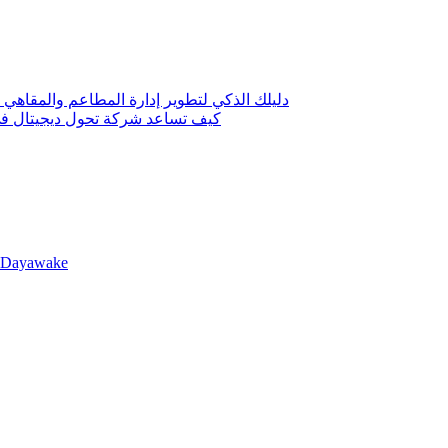
دليلك الذكي لتطوير إدارة المطاعم والمقاهي 
كيف تساعد شركة تحول ديجيتال في 
llDayawake