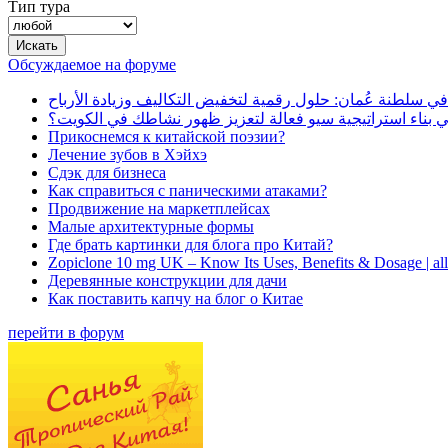
Тип тура
Обсуждаемое на форуме
في سلطنة عُمان: حلول رقمية لتخفيض التكاليف وزيادة الأرباح
بناء استراتيجية سيو فعالة لتعزيز ظهور نشاطك في الكويت؟
Прикоснемся к китайской поэзии?
Лечение зубов в Хэйхэ
Сдэк для бизнеса
Как справиться с паническими атаками?
Продвижение на маркетплейсах
Малые архитектурные формы
Где брать картинки для блога про Китай?
Zopiclone 10 mg UK – Know Its Uses, Benefits & Dosage | a
Деревянные конструкции для дачи
Как поставить капчу на блог о Китае
перейти в форум