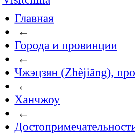
Главная
←
Города и провинции
←
Чжэцзян (Zhèjiāng), пр
←
Ханчжоу
←
Достопримечательност