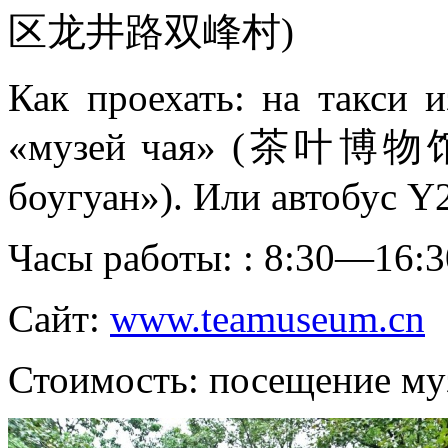
区龙井路双峰村)
Как проехать: на такси и
«музей чая» (茶叶博物馆, 
боугуан»). Или автобус Y2
Часы работы: : 8:30—16:30
Сайт:
www.teamuseum.cn
Стоимость: посещение муз