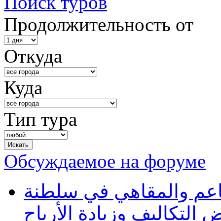
Поиск туров
Продолжительность от
Откуда
Куда
Тип тура
Обсуждаемое на форуме
طاعم والمقاهي في سلطنة
 التكاليف وزيادة الأرباح