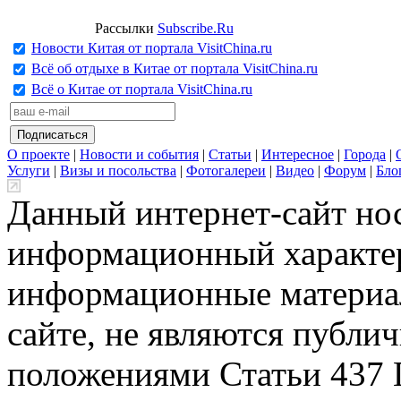
Рассылки
Subscribe.Ru
Новости Китая от портала VisitChina.ru
Всё об отдыхе в Китае от портала VisitChina.ru
Всё о Китае от портала VisitChina.ru
О проекте
|
Новости и события
|
Статьи
|
Интересное
|
Города
|
Услуги
|
Визы и посольства
|
Фотогалереи
|
Видео
|
Форум
|
Бло
Данный интернет-сайт но
информационный характер
информационные материа
сайте, не являются публи
положениями Статьи 437 