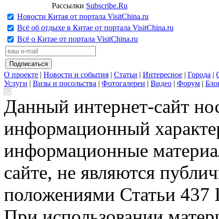
Рассылки
Subscribe.Ru
Новости Китая от портала VisitChina.ru
Всё об отдыхе в Китае от портала VisitChina.ru
Всё о Китае от портала VisitChina.ru
О проекте
|
Новости и события
|
Статьи
|
Интересное
|
Города
|
Услуги
|
Визы и посольства
|
Фотогалереи
|
Видео
|
Форум
|
Бло
Данный интернет-сайт но
информационный характер
информационные материа
сайте, не являются публи
положениями Статьи 437 
При использовании матери