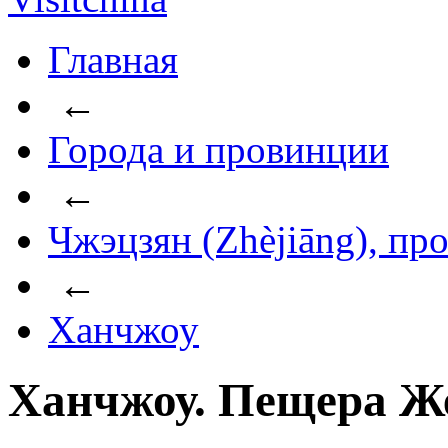
Главная
←
Города и провинции
←
Чжэцзян (Zhèjiāng), пр
←
Ханчжоу
Ханчжоу. Пещера Ж