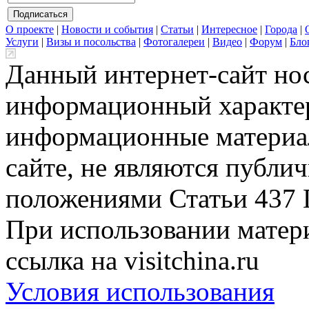
О проекте
|
Новости и события
|
Статьи
|
Интересное
|
Города
|
Услуги
|
Визы и посольства
|
Фотогалереи
|
Видео
|
Форум
|
Бло
Данный интернет-сайт но
информационный характер
информационные материа
сайте, не являются публи
положениями Статьи 437 
При использовании матери
ссылка на visitchina.ru
Условия использования