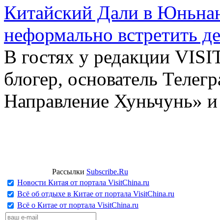
Китайский Дали в Юньнань
неформально встретить д
В гостях у редакции VIS
блогер, основатель Телег
Направление Хуньчунь» и
Рассылки
Subscribe.Ru
Новости Китая от портала VisitChina.ru
Всё об отдыхе в Китае от портала VisitChina.ru
Всё о Китае от портала VisitChina.ru