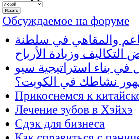
Обсуждаемое на форуме
طاعم والمقاهي في سلطنة
 التكاليف وزيادة الأرباح
في بناء استراتيجية سيو
ظهور نشاطك في الكويت؟
Прикоснемся к китайск
Лечение зубов в Хэйхэ
Сдэк для бизнеса
Как справиться с панич