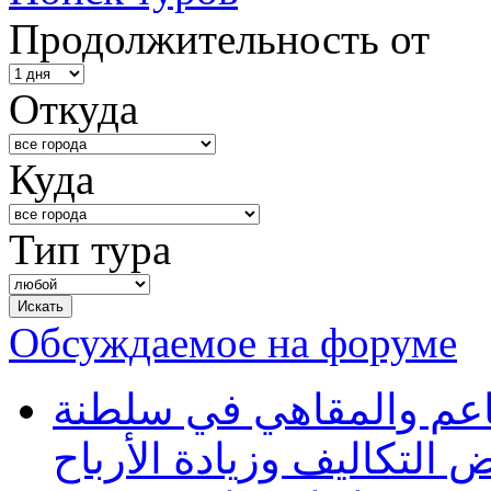
Продолжительность от
Откуда
Куда
Тип тура
Обсуждаемое на форуме
طاعم والمقاهي في سلطنة
 التكاليف وزيادة الأرباح