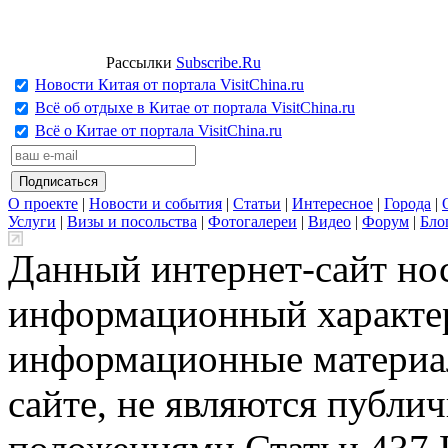
Рассылки
Subscribe.Ru
Новости Китая от портала VisitChina.ru
Всё об отдыхе в Китае от портала VisitChina.ru
Всё о Китае от портала VisitChina.ru
О проекте
|
Новости и события
|
Статьи
|
Интересное
|
Города
|
Услуги
|
Визы и посольства
|
Фотогалереи
|
Видео
|
Форум
|
Бло
Данный интернет-сайт но
информационный характер
информационные материа
сайте, не являются публи