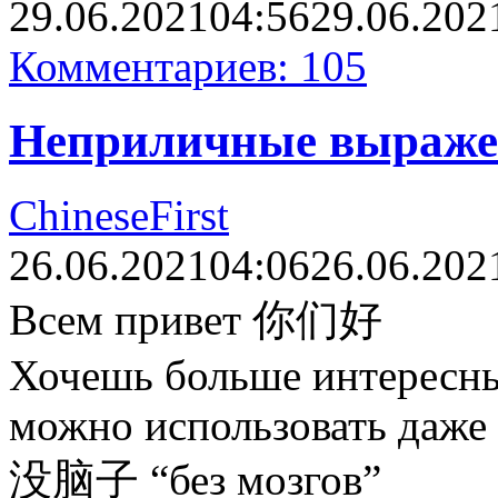
29.06.2021
04:56
29.06.202
Комментариев: 105
Неприличные выраже
ChineseFirst
26.06.2021
04:06
26.06.202
Всем привет 你们好
Хочешь больше интересны
можно использовать даже 
没脑子 “без мозгов”