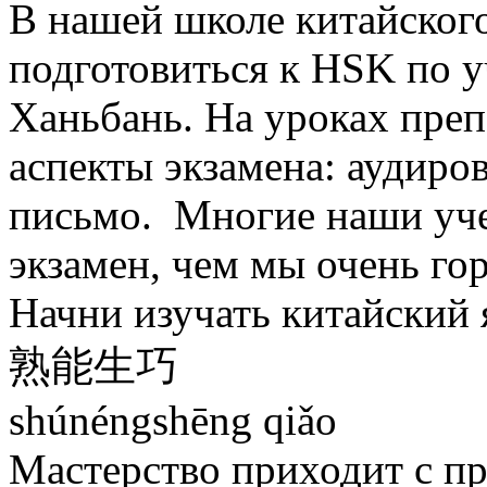
В нашей школе китайског
подготовиться к HSK по 
Ханьбань. На уроках преп
аспекты экзамена: аудиров
письмо. Многие наши уче
экзамен, чем мы очень го
Начни изучать китайский 
熟能生巧
shúnéngshēng qiǎo
Мастерство приходит с п