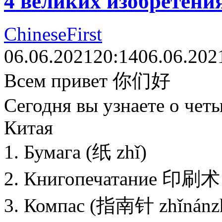
4 великих изобретени
ChineseFirst
06.06.2021
20:14
06.06.202
Всем привет 你们好
Сегодня вы узнаете о чет
Китая
1. Бумага (纸 zhǐ)
2. Книгопечатание 印刷术 (
3. Компас (指南针 zhǐnánz