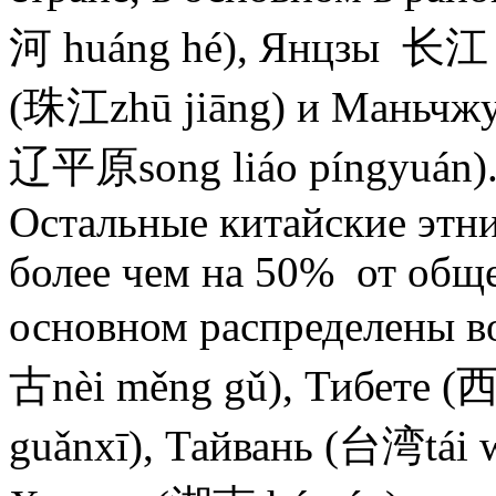
河 huáng hé), Янцзы 长江 (
(珠江zhū jiāng) и Маньчж
辽平原song liáo píngyuán)
Остальные китайские этн
более чем на 50% от обще
основном распределены 
古nèi měng gǔ), Тибете (
guǎnxī), Тайвань (台湾tái 