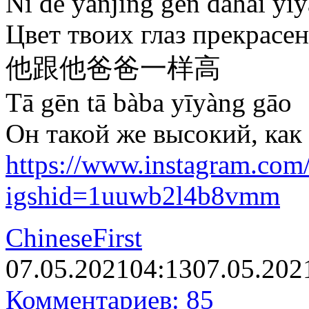
Nǐ de yǎnjīng gēn dàhǎi yīy
Цвет твоих глаз прекрасен
他跟他爸爸一样高
Tā gēn tā bàba yīyàng gāo
Он такой же высокий, как 
https://www.instagram.co
igshid=1uuwb2l4b8vmm
ChineseFirst
07.05.2021
04:13
07.05.202
Комментариев: 85