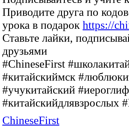
Приводите друга по кодов
урока в подарок
https://ch
Ставьте лайки, подписыва
друзьями
#ChineseFirst
#школакитай
#китайскиймск
#люблюки
#учукитайский
#иероглиф
#китайскийдлявзрослых
#
ChineseFirst