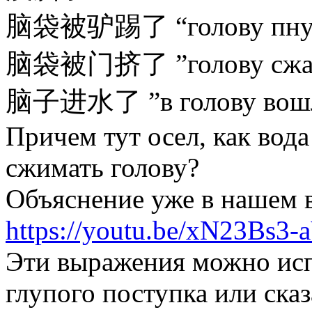
脑袋被驴踢了 “голову пнул
脑袋被门挤了 ”голову сжал
脑子进水了 ”в голову вошл
Причем тут осел, как вода
сжимать голову?
Объяснение уже в нашем 
https://youtu.be/xN23Bs3
Эти выражения можно исп
глупого поступка или сказ