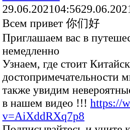
29.06.2021
04:56
29.06.202
Всем привет 你们好
Приглашаем вас в путеше
немедленно
Узнаем, где стоит Китайск
достопримечательности ми
также увидим невероятные
в нашем видео !!!
https:/
v=AiXddRXq7p8
Подписывайтесь и учите к