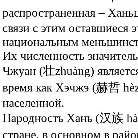
распространенная – Хань
связи с этим оставшиеся 
национальным меньшинст
Их численность значитель
Чжуан (壮zhuàng) является
время как Хэчжэ (赫哲 hèz
населенной.
Народность Хань (汉族 hàn
стране, в основном в рай