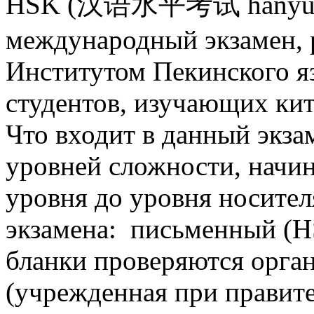
HSK (汉语水平考试 hànyǔ shu
международный экзамен, 
Институтом Пекинского я
студентов, изучающих ки
Что входит в данный экза
уровней сложности, начин
уровня до уровня носител
экзамена: письменный (H
бланки проверяются орга
(учрежденная при правит