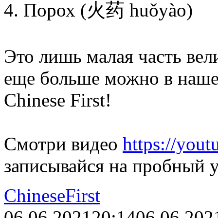
4. Порох (火药 huǒyào)
Это лишь малая часть вел
еще больше можно в наше
Chinese First!
Смотри видео
https://yo
записывайся на пробный у
ChineseFirst
06.06.2021
20:14
06.06.202