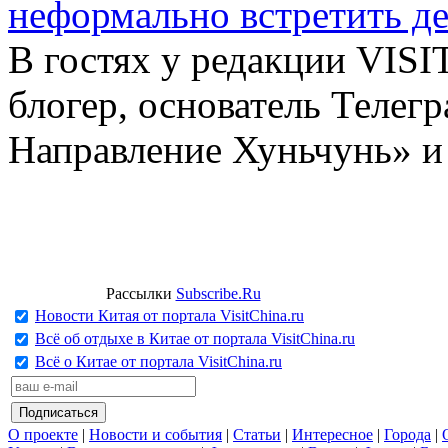
неформально встретить д
В гостях у редакции VIS
блогер, основатель Телег
Направление Хуньчунь» и
Рассылки
Subscribe.Ru
Новости Китая от портала VisitChina.ru
Всё об отдыхе в Китае от портала VisitChina.ru
Всё о Китае от портала VisitChina.ru
О проекте
|
Новости и события
|
Статьи
|
Интересное
|
Города
|