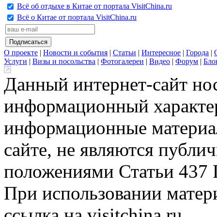
Всё об отдыхе в Китае от портала VisitChina.ru
Всё о Китае от портала VisitChina.ru
О проекте
|
Новости и события
|
Статьи
|
Интересное
|
Города
|
Услуги
|
Визы и посольства
|
Фотогалереи
|
Видео
|
Форум
|
Бло
Данный интернет-сайт но
информационный характер
информационные материа
сайте, не являются публи
положениями Статьи 437 
При использовании матери
ссылка на visitchina.ru