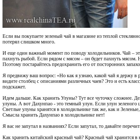
Если вы покупаете зеленый чай в магазине из теплой стеклянно
потерял слишком много.
И еще один важный момент по поводу холодильников. Чай – это 
пахнуть рыбой. Если рядом с мясом – он будет пахнуть мясом.
Поэтому постарайтесь предохранить его от посторонних запах
Я предвижу ваш вопрос: «Но как я узнаю, какой чай я держу в р
видите столбец с описаниями различных чаев? Это и есть класс
подскажет.
Идем дальше. Как хранить Улуны? Тут все чуточку сложнее. Д
улуны. А вот Дахунпао - это темный улун. Если улун зеленого 
Светлые улуны хранятся в холодильнике так же, как и Зеленые
Смысла хранить Дахунпао в холодильнике нет!
Я вас не запутал в названиях? Если запутал, то давайте переч
Как хранить китайский красный чай? Красный чай хранится в 