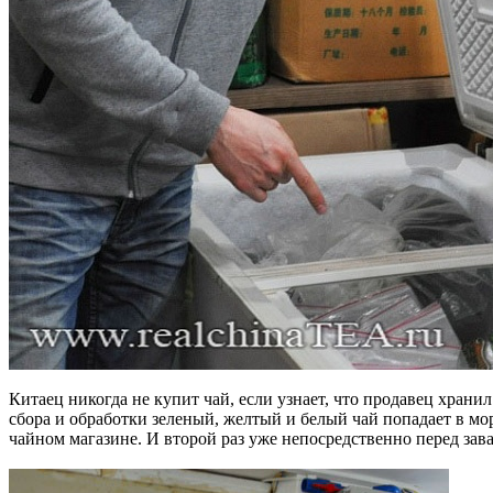
Китаец никогда не купит чай, если узнает, что продавец храни
сбора и обработки зеленый, желтый и белый чай попадает в мор
чайном магазине. И второй раз уже непосредственно перед зав