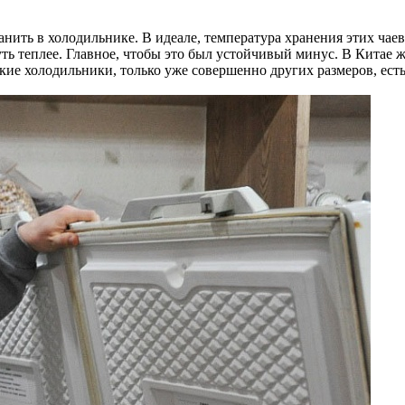
анить в холодильнике. В идеале, температура хранения этих чае
ть теплее. Главное, чтобы это был устойчивый минус. В Китае 
такие холодильники, только уже совершенно других размеров, е