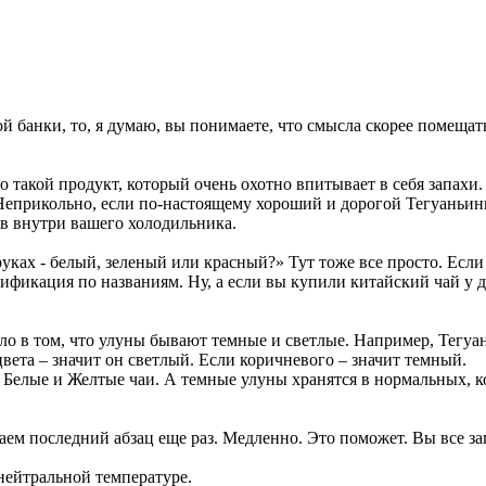
й банки, то, я думаю, вы понимаете, что смысла скорее помещат
такой продукт, который очень охотно впитывает в себя запахи. 
 Неприкольно, если по-настоящему хороший и дорогой Тегуаньин
ов внутри вашего холодильника.
уках - белый, зеленый или красный?» Тут тоже все просто. Если 
ификация по названиям. Ну, а если вы купили китайский чай у д
ело в том, что улуны бывают темные и светлые. Например, Тегу
цвета – значит он светлый. Если коричневого – значит темный.
, Белые и Желтые чаи. А темные улуны хранятся в нормальных, 
итаем последний абзац еще раз. Медленно. Это поможет. Вы все з
нейтральной температуре.