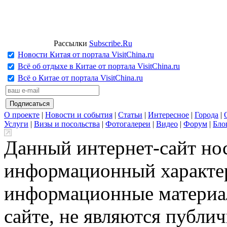
Рассылки
Subscribe.Ru
Новости Китая от портала VisitChina.ru
Всё об отдыхе в Китае от портала VisitChina.ru
Всё о Китае от портала VisitChina.ru
О проекте
|
Новости и события
|
Статьи
|
Интересное
|
Города
|
Услуги
|
Визы и посольства
|
Фотогалереи
|
Видео
|
Форум
|
Бло
Данный интернет-сайт но
информационный характер
информационные материа
сайте, не являются публи