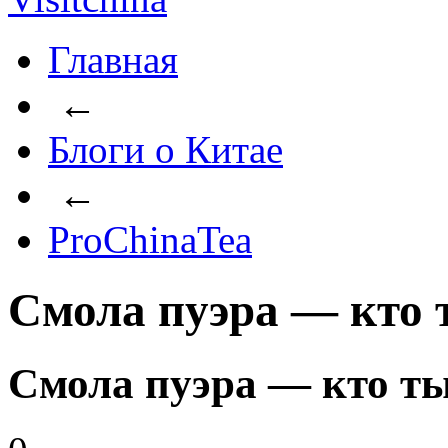
Главная
←
Блоги о Китае
←
ProChinaTea
Смола пуэра — кто 
Смола пуэра — кто т