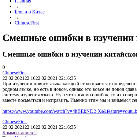
Главная
←
Блоги о Китае
←
ChineseFirst
Смешные ошибки в изучении 
Смешные ошибки в изучении китайско
0
ChineseFirst
22.02.2021
22:16
22.02.2021 22:16:35
При изучении нового языка каждый сталкивается с определенны
родном языке, но есть в новом, однако это вовсе не повод сда
систему изучения языка. Ну а что касаемо ошибок, то их соверш
вместе посмеяться и исправить. Именно этим мы и займемся с
https://www.youtube.com/watch?v=4hBEkND2-Xs&feature=youtu.
ChineseFirst
22.02.2021
22:16
22.02.2021 22:16:35
Комментариев:
2