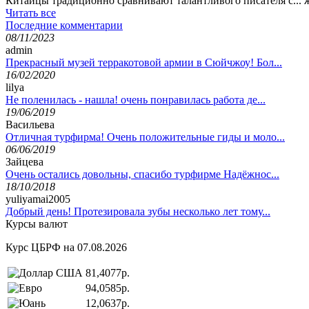
Китайцы традиционно сравнивают талантливого писателя с... ж
Читать все
Последние комментарии
08/11/2023
admin
Прекрасный музей терракотовой армии в Сюйчжоу! Бол...
16/02/2020
lilya
Не поленилась - нашла! очень понравилась работа де...
19/06/2019
Васильева
Отличная турфирма! Очень положительные гиды и моло...
06/06/2019
Зайцева
Очень остались довольны, спасибо турфирме Надёжнос...
18/10/2018
yuliyamai2005
Добрый день! Протезировала зубы несколько лет тому...
Курсы валют
Курс ЦБРФ на 07.08.2026
81,4077р.
94,0585р.
12,0637р.