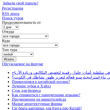
Забыли свой пароль?
Регистрация
RSS лента
Поиск туров
Продолжительность от
Откуда
Куда
Тип тура
Обсуждаемое на форуме
في سلطنة عُمان: حلول رقمية لتخفيض التكاليف وزيادة الأرباح
بناء استراتيجية سيو فعالة لتعزيز ظهور نشاطك في الكويت؟
Прикоснемся к китайской поэзии?
Лечение зубов в Хэйхэ
Сдэк для бизнеса
Как справиться с паническими атаками?
Продвижение на маркетплейсах
Малые архитектурные формы
Где брать картинки для блога про Китай?