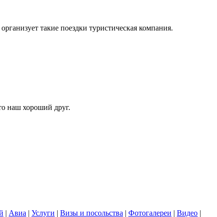
организует такие поездки туристическая компания.
то наш хороший друг.
й
|
Авиа
|
Услуги
|
Визы и посольства
|
Фотогалереи
|
Видео
|