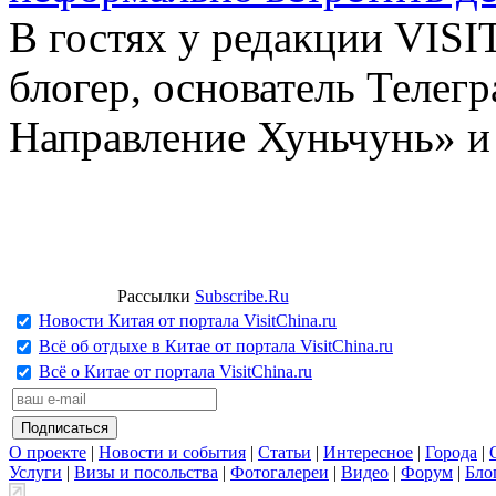
В гостях у редакции VIS
блогер, основатель Телег
Направление Хуньчунь» и
Рассылки
Subscribe.Ru
Новости Китая от портала VisitChina.ru
Всё об отдыхе в Китае от портала VisitChina.ru
Всё о Китае от портала VisitChina.ru
О проекте
|
Новости и события
|
Статьи
|
Интересное
|
Города
|
Услуги
|
Визы и посольства
|
Фотогалереи
|
Видео
|
Форум
|
Бло