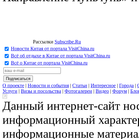
Рассылки
Subscribe.Ru
Новости Китая от портала VisitChina.ru
Всё об отдыхе в Китае от портала VisitChina.ru
Всё о Китае от портала VisitChina.ru
О проекте
|
Новости и события
|
Статьи
|
Интересное
|
Города
|
Услуги
|
Визы и посольства
|
Фотогалереи
|
Видео
|
Форум
|
Бло
Данный интернет-сайт но
информационный характер
информационные материа