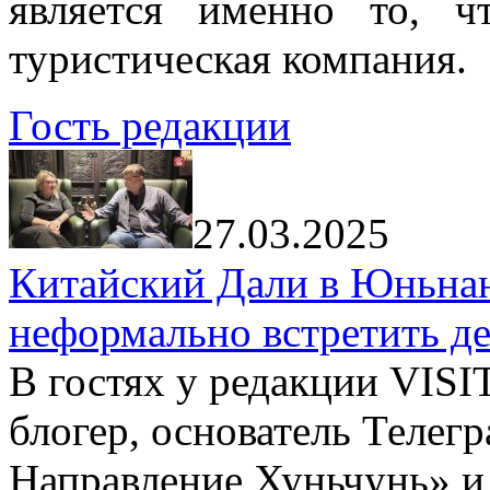
является именно то, ч
туристическая компания.
Гость редакции
27.03.2025
Китайский Дали в Юньнань
неформально встретить д
В гостях у редакции VIS
блогер, основатель Телег
Направление Хуньчунь» и