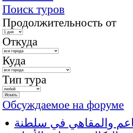
Поиск туров
Продолжительность от
Откуда
Куда
Тип тура
Обсуждаемое на форуме
طاعم والمقاهي في سلطنة