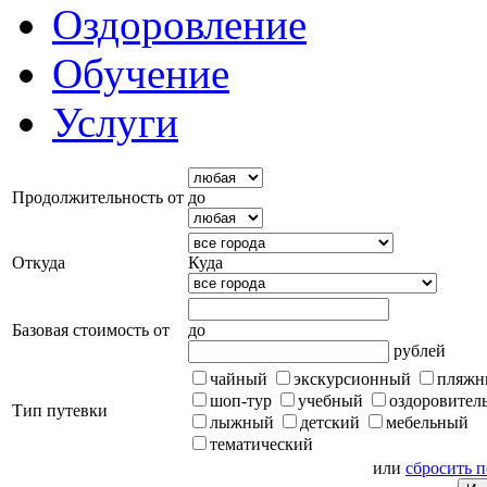
Оздоровление
Обучение
Услуги
Продолжительность от
до
Откуда
Куда
Базовая стоимость от
до
рублей
чайный
экскурсионный
пляжн
шоп-тур
учебный
оздоровител
Тип путевки
лыжный
детский
мебельный
тематический
или
сбросить 