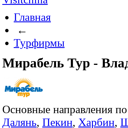
Главная
←
Турфирмы
Мирабель Тур - Вла
Основные направления п
Далянь
,
Пекин
,
Харбин
,
Ш