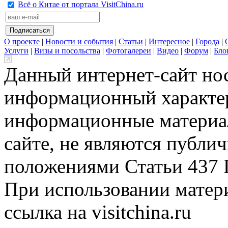
Всё о Китае от портала VisitChina.ru
О проекте
|
Новости и события
|
Статьи
|
Интересное
|
Города
|
Услуги
|
Визы и посольства
|
Фотогалереи
|
Видео
|
Форум
|
Бло
Данный интернет-сайт но
информационный характер
информационные материа
сайте, не являются публи
положениями Статьи 437 
При использовании матери
ссылка на visitchina.ru