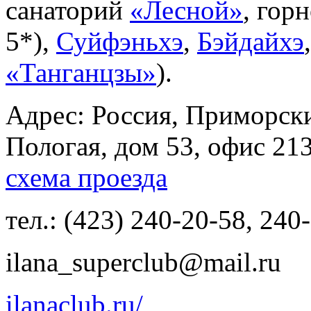
санаторий
«Лесной»
, гор
5*),
Суйфэньхэ
,
Бэйдайхэ
«Танганцзы»
).
Адрес: Россия, Приморски
Пологая, дом 53, офис 21
схема проезда
тел.: (423) 240-20-58, 240
ilana_superclub@mail.ru
ilanaclub.ru/