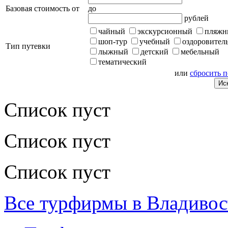
Базовая стоимость от
до
рублей
чайный
экскурсионный
пляжн
шоп-тур
учебный
оздоровител
Тип путевки
лыжный
детский
мебельный
тематический
или
сбросить 
Список пуст
Список пуст
Список пуст
Все турфирмы в Владивос