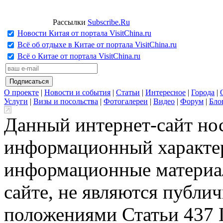
Рассылки
Subscribe.Ru
Новости Китая от портала VisitChina.ru
Всё об отдыхе в Китае от портала VisitChina.ru
Всё о Китае от портала VisitChina.ru
О проекте
|
Новости и события
|
Статьи
|
Интересное
|
Города
|
Услуги
|
Визы и посольства
|
Фотогалереи
|
Видео
|
Форум
|
Бло
Данный интернет-сайт но
информационный характер
информационные материа
сайте, не являются публи
положениями Статьи 437 