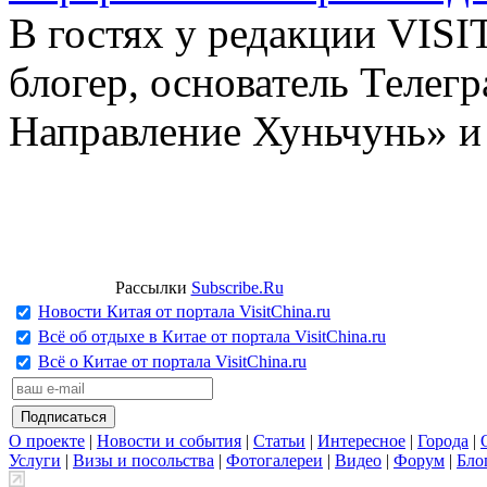
В гостях у редакции VIS
блогер, основатель Телег
Направление Хуньчунь» и
Рассылки
Subscribe.Ru
Новости Китая от портала VisitChina.ru
Всё об отдыхе в Китае от портала VisitChina.ru
Всё о Китае от портала VisitChina.ru
О проекте
|
Новости и события
|
Статьи
|
Интересное
|
Города
|
Услуги
|
Визы и посольства
|
Фотогалереи
|
Видео
|
Форум
|
Бло