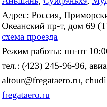
Аньшань
,
Суйфэньхэ
,
Муд
Адрес: Россия, Приморски
Океанский пр-т, дом 69 (Т
схема проезда
Режим работы: пн-пт 10:00 
тел.: (423) 245-96-96, ави
altour@fregataero.ru, chud
fregataero.ru