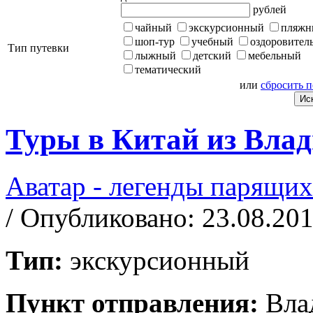
рублей
чайный
экскурсионный
пляжн
шоп-тур
учебный
оздоровител
Тип путевки
лыжный
детский
мебельный
тематический
или
сбросить 
Туры в Китай из Влад
Аватар - легенды парящих
/ Опубликовано: 23.08.20
Тип:
экскурсионный
Пункт отправления:
Вла