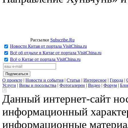
Рассылки
Subscribe.Ru
Новости Китая от портала VisitChina.ru
Всё об отдыхе в Китае от портала VisitChina.ru
Всё о Китае от портала VisitChina.ru
О проекте
|
Новости и события
|
Статьи
|
Интересное
|
Города
|
Услуги
|
Визы и посольства
|
Фотогалереи
|
Видео
|
Форум
|
Бло
Данный интернет-сайт но
информационный характер
информационные материа