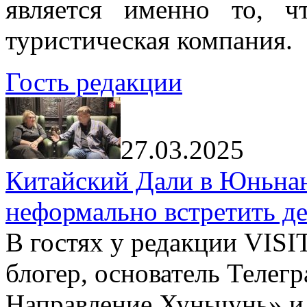
является именно то, ч
туристическая компания.
Гость редакции
27.03.2025
Китайский Дали в Юньнань
неформально встретить д
В гостях у редакции VIS
блогер, основатель Телег
Направление Хуньчунь» и