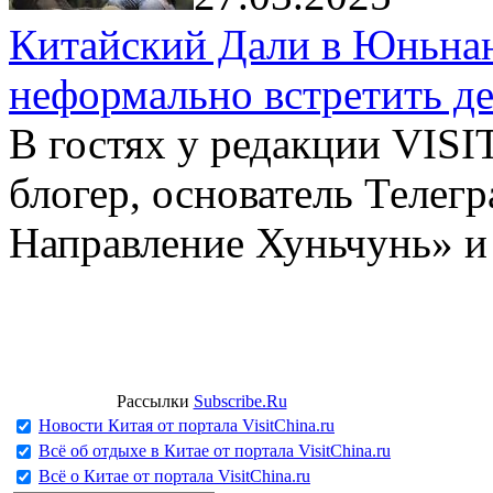
Китайский Дали в Юньнань
неформально встретить д
В гостях у редакции VIS
блогер, основатель Телег
Направление Хуньчунь» и
Рассылки
Subscribe.Ru
Новости Китая от портала VisitChina.ru
Всё об отдыхе в Китае от портала VisitChina.ru
Всё о Китае от портала VisitChina.ru