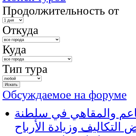
Продолжительность от
Откуда
Куда
Тип тура
Обсуждаемое на форуме
طاعم والمقاهي في سلطنة
 التكاليف وزيادة الأرباح