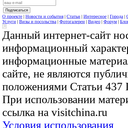
О проекте
|
Новости и события
|
Статьи
|
Интересное
|
Города
|
Услуги
|
Визы и посольства
|
Фотогалереи
|
Видео
|
Форум
|
Бло
Данный интернет-сайт но
информационный характер
информационные материа
сайте, не являются публи
положениями Статьи 437 
При использовании матери
ссылка на visitchina.ru
Условия использования