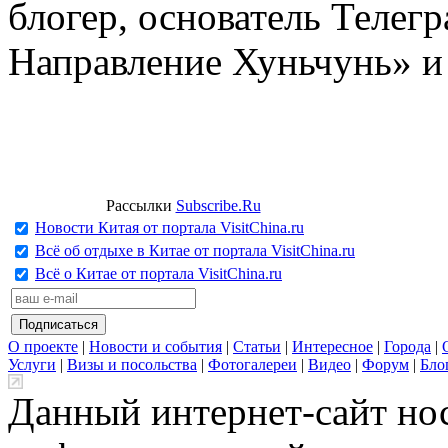
блогер, основатель Телег
Направление Хуньчунь» и
Рассылки
Subscribe.Ru
Новости Китая от портала VisitChina.ru
Всё об отдыхе в Китае от портала VisitChina.ru
Всё о Китае от портала VisitChina.ru
О проекте
|
Новости и события
|
Статьи
|
Интересное
|
Города
|
Услуги
|
Визы и посольства
|
Фотогалереи
|
Видео
|
Форум
|
Бло
Данный интернет-сайт но