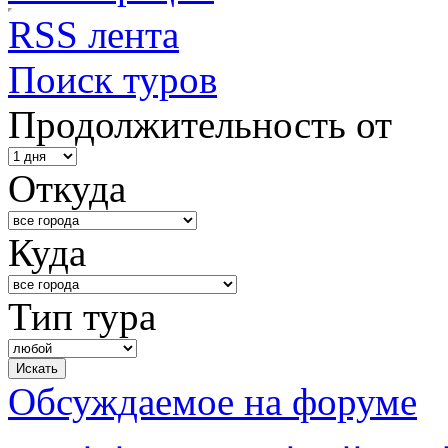
RSS лента
Поиск туров
Продолжительность от
Откуда
Куда
Тип тура
Обсуждаемое на форуме