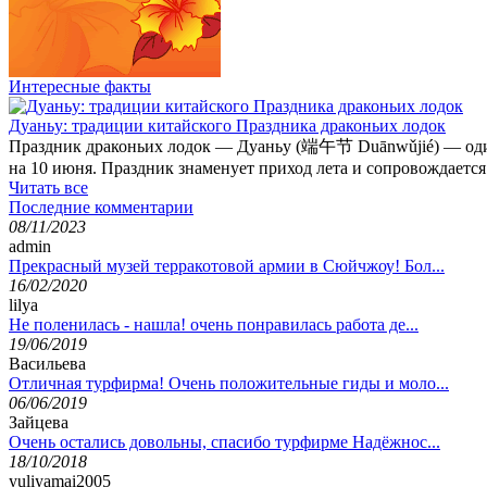
Интересные факты
Дуаньу: традиции китайского Праздника драконьих лодок
Праздник драконьих лодок — Дуаньу (端午节 Duānwǔjié) — один и
на 10 июня. Праздник знаменует приход лета и сопровождаетс
Читать все
Последние комментарии
08/11/2023
admin
Прекрасный музей терракотовой армии в Сюйчжоу! Бол...
16/02/2020
lilya
Не поленилась - нашла! очень понравилась работа де...
19/06/2019
Васильева
Отличная турфирма! Очень положительные гиды и моло...
06/06/2019
Зайцева
Очень остались довольны, спасибо турфирме Надёжнос...
18/10/2018
yuliyamai2005