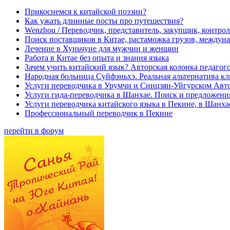
Прикоснемся к китайской поэзии?
Как ужать длинные посты про путешествия?
Wenzhou / Переводчик, представитель, закупщик, контроле
Поиск поставщиков в Китае, растаможка грузов, междуна
Лечение в Хуньчуне для мужчин и женщин
Работа в Китае без опыта и знания языка
Зачем учить китайский язык? Авторская колонка педагого
Народная больница Суйфэньхэ. Реальная альтернатива к
Услуги переводчика в Урумчи и Синцзян-Уйгурском Авт
Услуги гида-переводчика в Шанхае. Поиск и предложени
Услуги переводчика китайского языка в Пекине, в Шанха
Профессиональный переводчик в Пекине
перейти в форум