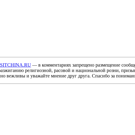
ISITCHINA.RU
— в комментариях запрещено размещение сообщ
разжиганию религиозной, расовой и национальной розни, призы
мно вежливы и уважайте мнение друг друга. Спасибо за пониман