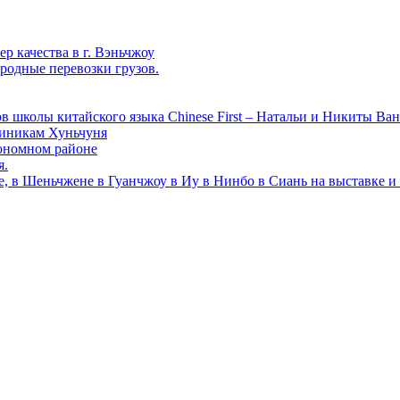
р качества в г. Вэньчжоу
родные перевозки грузов.
в школы китайского языка Chinese First – Натальи и Никиты Ван
линикам Хуньчуня
ономном районе
я.
е, в Шеньчжене в Гуанчжоу в Иу в Нинбо в Сиань на выставке и 