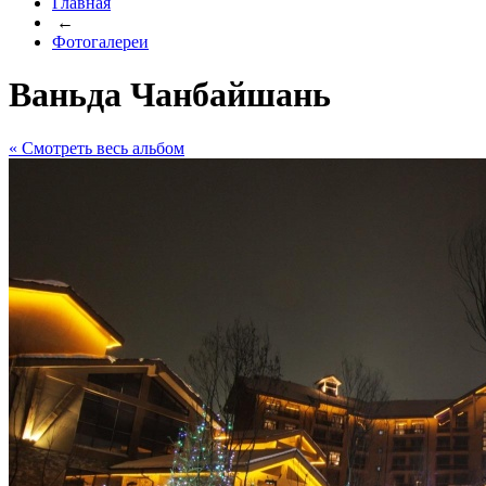
Главная
←
Фотогалереи
Ваньда Чанбайшань
« Cмотреть весь альбом