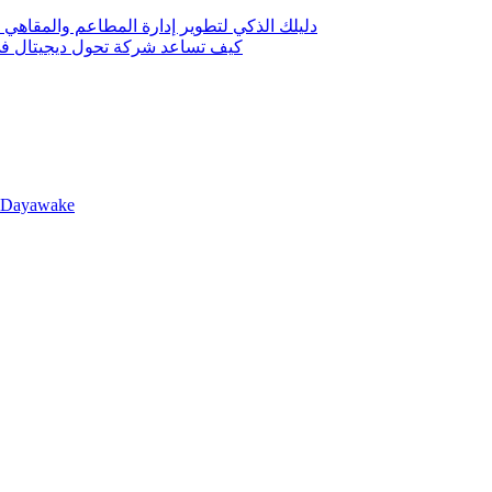
دليلك الذكي لتطوير إدارة المطاعم والمقاهي 
كيف تساعد شركة تحول ديجيتال في 
llDayawake