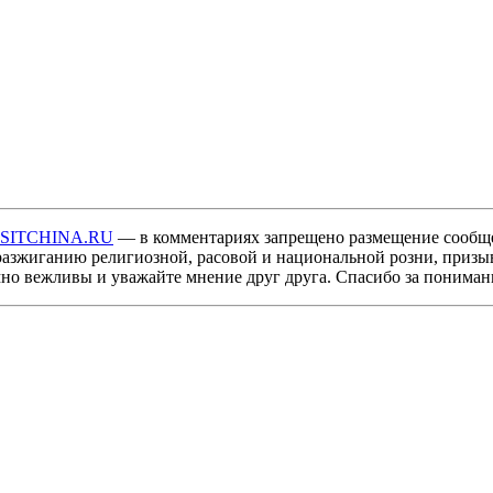
ISITCHINA.RU
— в комментариях запрещено размещение сообщ
разжиганию религиозной, расовой и национальной розни, призы
мно вежливы и уважайте мнение друг друга. Спасибо за пониман