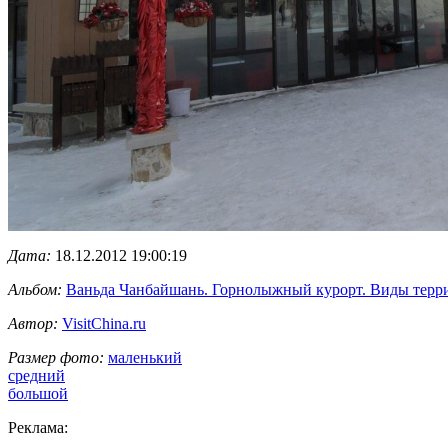
Дата:
18.12.2012 19:00:19
Альбом:
Ваньда Чанбайшань. Горнолыжный курорт. Виды терр
Автор:
VisitChina.ru
Размер фото:
маленький
средний
большой
Реклама: