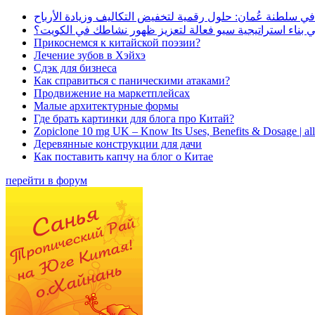
في سلطنة عُمان: حلول رقمية لتخفيض التكاليف وزيادة الأرباح
بناء استراتيجية سيو فعالة لتعزيز ظهور نشاطك في الكويت؟
Прикоснемся к китайской поэзии?
Лечение зубов в Хэйхэ
Сдэк для бизнеса
Как справиться с паническими атаками?
Продвижение на маркетплейсах
Малые архитектурные формы
Где брать картинки для блога про Китай?
Zopiclone 10 mg UK – Know Its Uses, Benefits & Dosage | a
Деревянные конструкции для дачи
Как поставить капчу на блог о Китае
перейти в форум