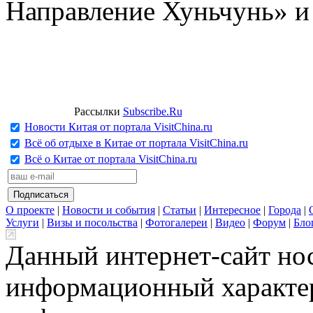
Направление Хуньчунь» и
Рассылки
Subscribe.Ru
Новости Китая от портала VisitChina.ru
Всё об отдыхе в Китае от портала VisitChina.ru
Всё о Китае от портала VisitChina.ru
О проекте
|
Новости и события
|
Статьи
|
Интересное
|
Города
|
Услуги
|
Визы и посольства
|
Фотогалереи
|
Видео
|
Форум
|
Бло
Данный интернет-сайт но
информационный характер