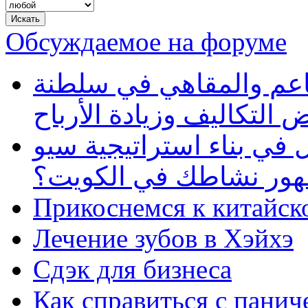
Обсуждаемое на форуме
طاعم والمقاهي في سلطنة
 التكاليف وزيادة الأرباح
في بناء استراتيجية سيو
ظهور نشاطك في الكويت؟
Прикоснемся к китайск
Лечение зубов в Хэйхэ
Сдэк для бизнеса
Как справиться с панич