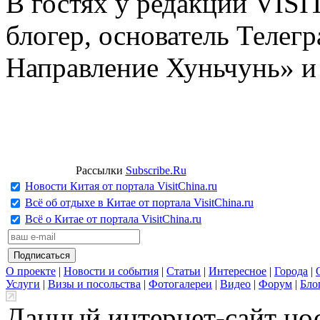
В гостях у редакции VIS
блогер, основатель Телег
Направление Хуньчунь» и
Рассылки
Subscribe.Ru
Новости Китая от портала VisitChina.ru
Всё об отдыхе в Китае от портала VisitChina.ru
Всё о Китае от портала VisitChina.ru
О проекте
|
Новости и события
|
Статьи
|
Интересное
|
Города
|
Услуги
|
Визы и посольства
|
Фотогалереи
|
Видео
|
Форум
|
Бло
Данный интернет-сайт но