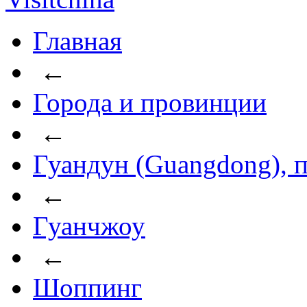
Главная
←
Города и провинции
←
Гуандун (Guangdong), 
←
Гуанчжоу
←
Шоппинг