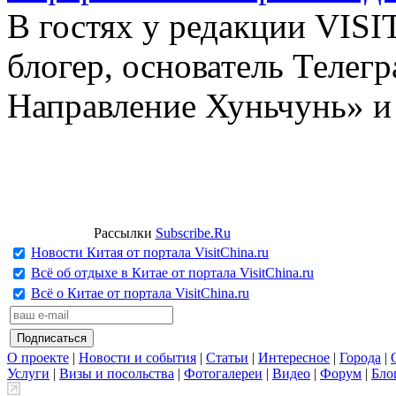
В гостях у редакции VIS
блогер, основатель Телег
Направление Хуньчунь» и
Рассылки
Subscribe.Ru
Новости Китая от портала VisitChina.ru
Всё об отдыхе в Китае от портала VisitChina.ru
Всё о Китае от портала VisitChina.ru
О проекте
|
Новости и события
|
Статьи
|
Интересное
|
Города
|
Услуги
|
Визы и посольства
|
Фотогалереи
|
Видео
|
Форум
|
Бло