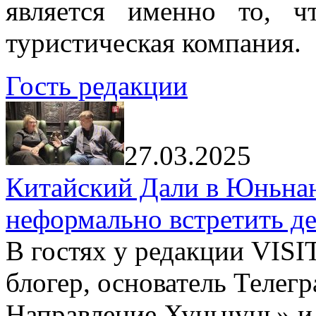
является именно то, ч
туристическая компания.
Гость редакции
27.03.2025
Китайский Дали в Юньнань
неформально встретить д
В гостях у редакции VIS
блогер, основатель Телег
Направление Хуньчунь» и