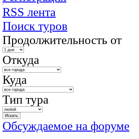
RSS лента
Поиск туров
Продолжительность от
Откуда
Куда
Тип тура
Обсуждаемое на форуме