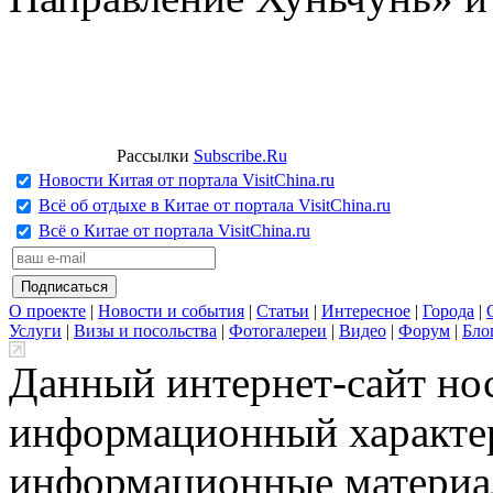
Рассылки
Subscribe.Ru
Новости Китая от портала VisitChina.ru
Всё об отдыхе в Китае от портала VisitChina.ru
Всё о Китае от портала VisitChina.ru
О проекте
|
Новости и события
|
Статьи
|
Интересное
|
Города
|
Услуги
|
Визы и посольства
|
Фотогалереи
|
Видео
|
Форум
|
Бло
Данный интернет-сайт но
информационный характер
информационные материа