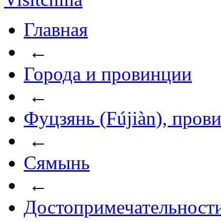
Главная
←
Города и провинции
←
Фуцзянь (Fújiàn), пров
←
Сямынь
←
Достопримечательност