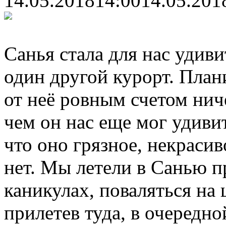
14.05.2018
14:00
14.05.201
Санья стала для нас удив
один другой курорт. План
от неё ровным счетом ниче
чем он нас еще мог удиви
что оно грязное, некраси
нет. Мы летели в Санью п
каникулах, поваляться на 
прилетев туда, в очередно