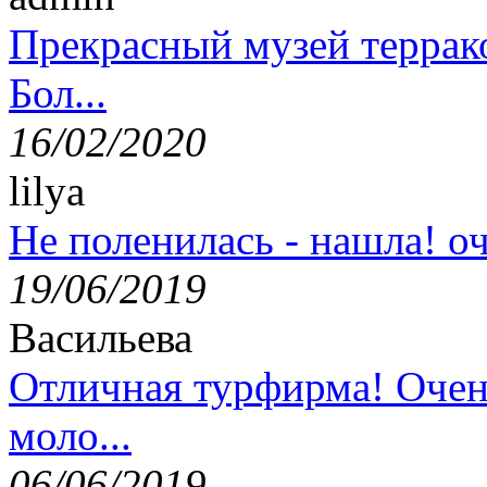
Прекрасный музей террак
Бол...
16/02/2020
lilya
Не поленилась - нашла! оч
19/06/2019
Васильева
Отличная турфирма! Очен
моло...
06/06/2019