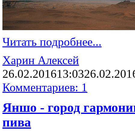
Читать подробнее...
Харин Алексей
26.02.2016
13:03
26.02.201
Комментариев: 1
Яншо - город гармони
пива