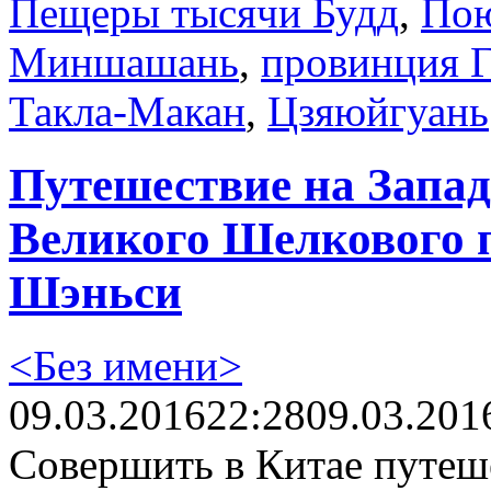
Пещеры тысячи Будд
,
Пою
Миншашань
,
провинция Г
Такла-Макан
,
Цзяюйгуань
Путешествие на Запад
Великого Шелкового п
Шэньси
<Без имени>
09.03.2016
22:28
09.03.201
Совершить в Китае путеш