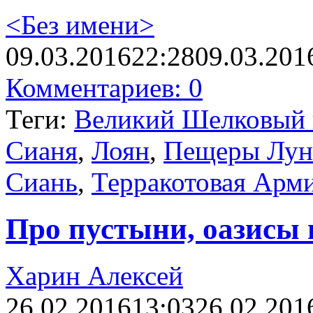
<Без имени>
09.03.2016
22:28
09.03.201
Комментариев: 0
Теги:
Великий Шелковый 
Сианя
,
Лоян
,
Пещеры Лун
Сиань
,
Терракотовая Арм
Про пустыни, оазисы 
Харин Алексей
26.02.2016
13:03
26.02.201