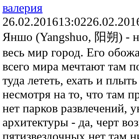
валерия
26.02.2016
13:02
26.02.201
Яншо (Yangshuo, 阳朔) - н
весь мир город. Его обож
всего мира мечтают там по
туда лететь, ехать и плыть
несмотря на то, что там п
нет парков развлечений, 
архитектуры - да, черт во
пятизвездочных нет там ни