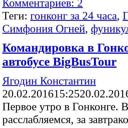
Комментариев: 2
Теги:
гонконг за 24 часа
,
Г
Симфония Огней
,
фунику
Командировка в Гонкон
автобусе BigBusTour
Ягодин Константин
20.02.2016
15:25
20.02.201
Первое утро в Гонконге. В
расслабляемся, за завтрак