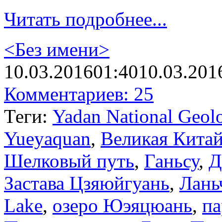
Читать подробнее...
<Без имени>
10.03.2016
01:40
10.03.201
Комментариев: 25
Теги:
Yadan National Geolo
Yueyaquan
,
Великая Китай
Шелковый путь
,
Ганьсу
,
Д
Застава Цзяюйгуань
,
Лань
Lake
,
озеро Юэяцюань
,
па