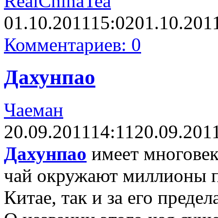
RealChinaTea
01.10.2011
15:02
01.10.201
Комментариев: 0
Дахунпао
Чаеман
20.09.2011
14:11
20.09.201
Дахунпао
имеет многовек
чай окружают миллионы п
Китае, так и за его предел