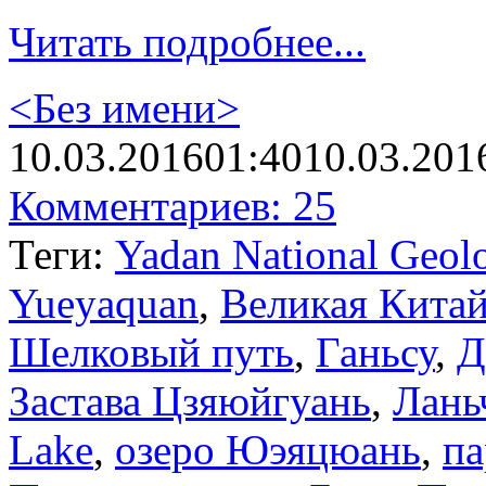
Читать подробнее...
<Без имени>
10.03.2016
01:40
10.03.201
Комментариев: 25
Теги:
Yadan National Geolo
Yueyaquan
,
Великая Китай
Шелковый путь
,
Ганьсу
,
Д
Застава Цзяюйгуань
,
Лань
Lake
,
озеро Юэяцюань
,
па