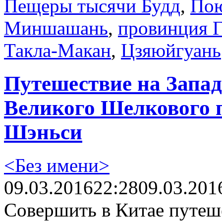
Пещеры тысячи Будд
,
Пою
Миншашань
,
провинция Г
Такла-Макан
,
Цзяюйгуань
Путешествие на Запад
Великого Шелкового п
Шэньси
<Без имени>
09.03.2016
22:28
09.03.201
Совершить в Китае путеш