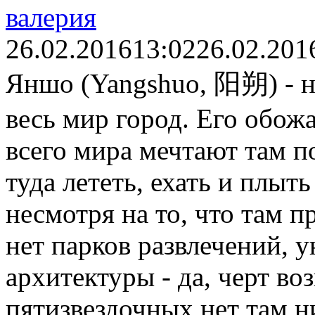
валерия
26.02.2016
13:02
26.02.201
Яншо (Yangshuo, 阳朔) - н
весь мир город. Его обож
всего мира мечтают там по
туда лететь, ехать и плыть
несмотря на то, что там п
нет парков развлечений, 
архитектуры - да, черт во
пятизвездочных нет там ни