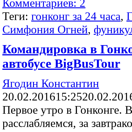
Комментариев: 2
Теги:
гонконг за 24 часа
,
Г
Симфония Огней
,
фунику
Командировка в Гонкон
автобусе BigBusTour
Ягодин Константин
20.02.2016
15:25
20.02.201
Первое утро в Гонконге. В
расслабляемся, за завтрак