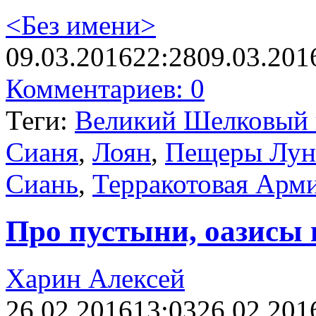
<Без имени>
09.03.2016
22:28
09.03.201
Комментариев: 0
Теги:
Великий Шелковый 
Сианя
,
Лоян
,
Пещеры Лун
Сиань
,
Терракотовая Арм
Про пустыни, оазисы 
Харин Алексей
26.02.2016
13:03
26.02.201