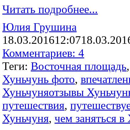
Читать подробнее...
Юлия Грушина
18.03.2016
12:07
18.03.201
Комментариев: 4
Теги:
Восточная площадь
Хуньчунь фото
,
впечатлен
Хуньчуняотзывы Хуньчун
путешествия
,
путешеству
Хуньчуня
,
чем заняться в