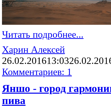
Читать подробнее...
Харин Алексей
26.02.2016
13:03
26.02.201
Комментариев: 1
Яншо - город гармони
пива