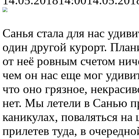
14.05.2018
14:00
14.05.201
Санья стала для нас удив
один другой курорт. План
от неё ровным счетом ниче
чем он нас еще мог удиви
что оно грязное, некраси
нет. Мы летели в Санью п
каникулах, поваляться на 
прилетев туда, в очередно