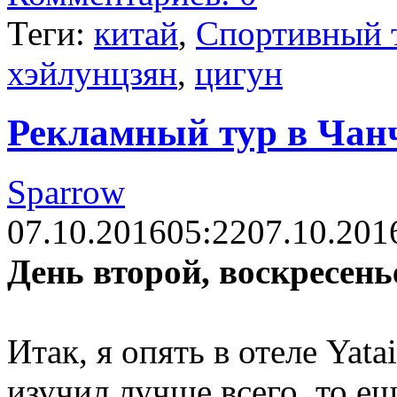
Теги:
китай
,
Спортивный 
хэйлунцзян
,
цигун
Рекламный тур в Чанч
Sparrow
07.10.2016
05:22
07.10.201
День второй, воскресень
Итак, я опять в отеле Yata
изучил лучше всего, то е