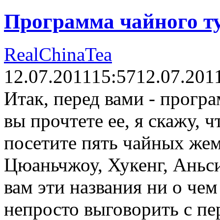
Программа чайного т
RealChinaTea
12.07.2011
15:57
12.07.201
Итак, перед вами - прогр
вы прочтете ее, я скажу, ч
посетите пять чайных же
Цюаньчжоу, Хукенг, Аньс
вам эти названия ни о чем 
непросто выговорить с пер