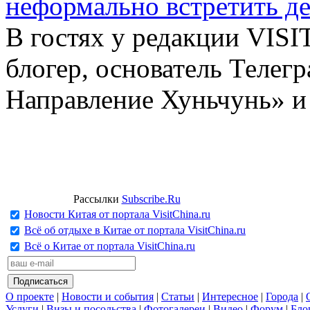
неформально встретить д
В гостях у редакции VIS
блогер, основатель Телег
Направление Хуньчунь» и
Рассылки
Subscribe.Ru
Новости Китая от портала VisitChina.ru
Всё об отдыхе в Китае от портала VisitChina.ru
Всё о Китае от портала VisitChina.ru
О проекте
|
Новости и события
|
Статьи
|
Интересное
|
Города
|
Услуги
|
Визы и посольства
|
Фотогалереи
|
Видео
|
Форум
|
Бло