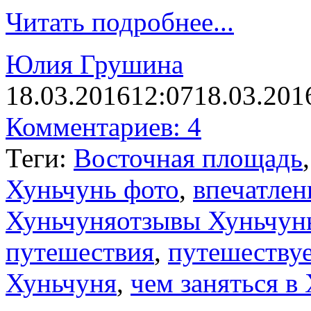
Читать подробнее...
Юлия Грушина
18.03.2016
12:07
18.03.201
Комментариев: 4
Теги:
Восточная площадь
Хуньчунь фото
,
впечатлен
Хуньчуняотзывы Хуньчун
путешествия
,
путешеству
Хуньчуня
,
чем заняться в