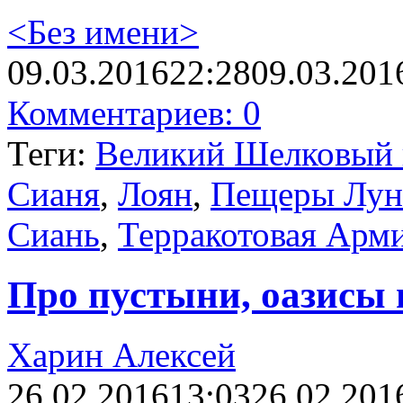
<Без имени>
09.03.2016
22:28
09.03.201
Комментариев: 0
Теги:
Великий Шелковый 
Сианя
,
Лоян
,
Пещеры Лун
Сиань
,
Терракотовая Арм
Про пустыни, оазисы 
Харин Алексей
26.02.2016
13:03
26.02.201