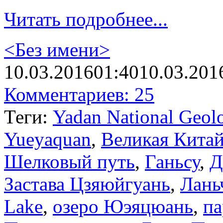
Читать подробнее...
<Без имени>
10.03.2016
01:40
10.03.201
Комментариев: 25
Теги:
Yadan National Geolo
Yueyaquan
,
Великая Китай
Шелковый путь
,
Ганьсу
,
Д
Застава Цзяюйгуань
,
Лань
Lake
,
озеро Юэяцюань
,
па