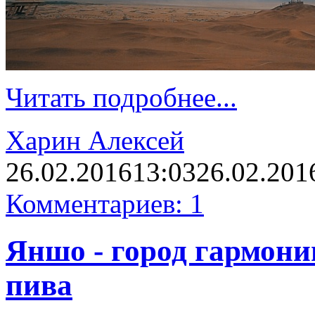
Читать подробнее...
Харин Алексей
26.02.2016
13:03
26.02.201
Комментариев: 1
Яншо - город гармони
пива