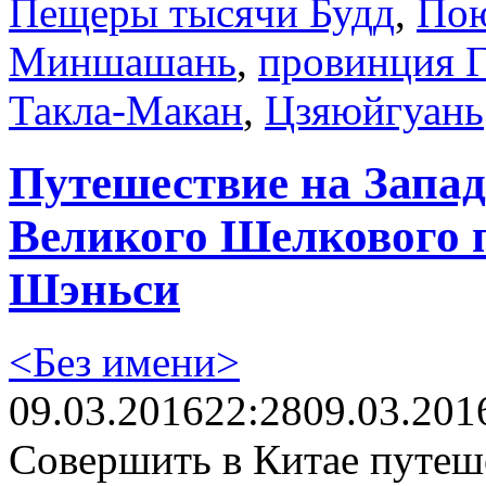
Пещеры тысячи Будд
,
Пою
Миншашань
,
провинция Г
Такла-Макан
,
Цзяюйгуань
Путешествие на Запад
Великого Шелкового п
Шэньси
<Без имени>
09.03.2016
22:28
09.03.201
Совершить в Китае путеш