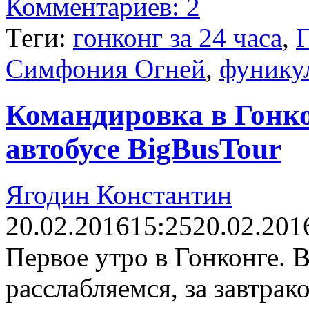
Комментариев: 2
Теги:
гонконг за 24 часа
,
Г
Симфония Огней
,
фунику
Командировка в Гонкон
автобусе BigBusTour
Ягодин Константин
20.02.2016
15:25
20.02.201
Первое утро в Гонконге. В
расслабляемся, за завтрак