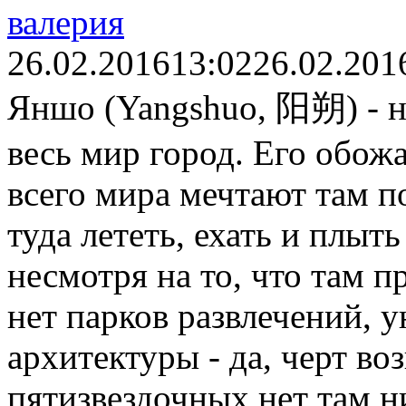
валерия
26.02.2016
13:02
26.02.201
Яншо (Yangshuo, 阳朔) - н
весь мир город. Его обож
всего мира мечтают там по
туда лететь, ехать и плыть
несмотря на то, что там п
нет парков развлечений, 
архитектуры - да, черт во
пятизвездочных нет там ни