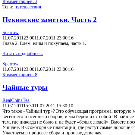
Комментариев: 3
Теги:
путешествия
Пекинские заметки. Часть 2
Sparrow
11.07.2011
23:00
11.07.2011 23:00:16
Глава 2. Едем, едим и покупаем, часть 1.
Читать подробнее...
Sparrow
11.07.2011
23:00
11.07.2011 23:00:16
Комментариев: 8
Чайные туры
RealChinaTea
11.07.2011
15:30
11.07.2011 15:30:10
Что такое «Чайный тур»? Это обучающая программа, которую м
весеннего и осеннего сборов, и мы берем их с собой! В чайные
там, где никогда не было и не будет «белых людей». Вместе п
Уишане. Высокогорные плантации, где растут самые дорогие с
Участвуем в процессе сбора и производства чая.