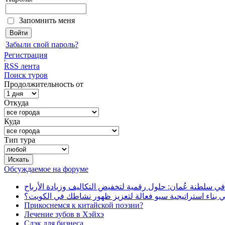
Запомнить меня
Забыли свой пароль?
Регистрация
RSS лента
Поиск туров
Продолжительность от
Откуда
Куда
Тип тура
Обсуждаемое на форуме
في سلطنة عُمان: حلول رقمية لتخفيض التكاليف وزيادة الأرباح
بناء استراتيجية سيو فعالة لتعزيز ظهور نشاطك في الكويت؟
Прикоснемся к китайской поэзии?
Лечение зубов в Хэйхэ
Сдэк для бизнеса