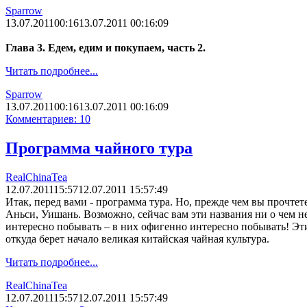
Sparrow
13.07.2011
00:16
13.07.2011 00:16:09
Глава 3. Едем, едим и покупаем, часть 2.
Читать подробнее...
Sparrow
13.07.2011
00:16
13.07.2011 00:16:09
Комментариев: 10
Программа чайного тура
RealChinaTea
12.07.2011
15:57
12.07.2011 15:57:49
Итак, перед вами - программа тура. Но, прежде чем вы прочтет
Аньси, Уишань. Возможно, сейчас вам эти названия ни о чем не 
интересно побывать – в них офигенно интересно побывать! Эти 
откуда берет начало великая китайская чайная культура.
Читать подробнее...
RealChinaTea
12.07.2011
15:57
12.07.2011 15:57:49