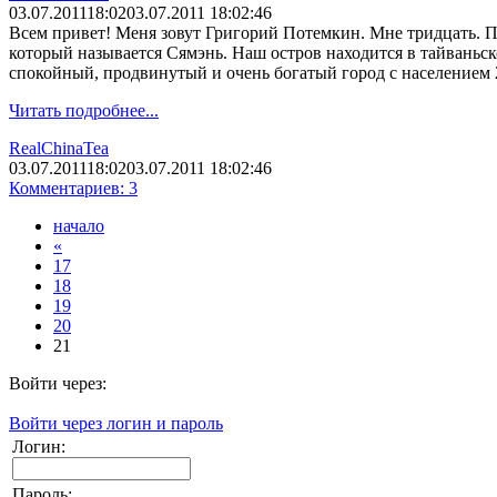
03.07.2011
18:02
03.07.2011 18:02:46
Всем привет! Меня зовут Григорий Потемкин. Мне тридцать. По
который называется Сямэнь. Наш остров находится в тайваньск
спокойный, продвинутый и очень богатый город с населением 
Читать подробнее...
RealChinaTea
03.07.2011
18:02
03.07.2011 18:02:46
Комментариев: 3
начало
«
17
18
19
20
21
Войти через:
Войти через логин и пароль
Логин:
Пароль: