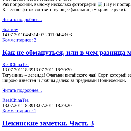
Раз попросили, выложу несколько фотографий
Ну и постара
Качество фоток соответствующее (мыльница + кривые руки).
Читать подробнее...
Sparrow
14.07.2011
04:43
14.07.2011 04:43:03
Комментариев: 2
Как не обмануться, или в чем разница 
RealChinaTea
13.07.2011
18:39
13.07.2011 18:39:20
Тегуанинь – легенда! Флагман китайского чая! Сорт, который
широко известен и любим далеко за пределами Поднебесной.
Читать подробнее...
RealChinaTea
13.07.2011
18:39
13.07.2011 18:39:20
Комментариев: 1
Пекинские заметки. Часть 3