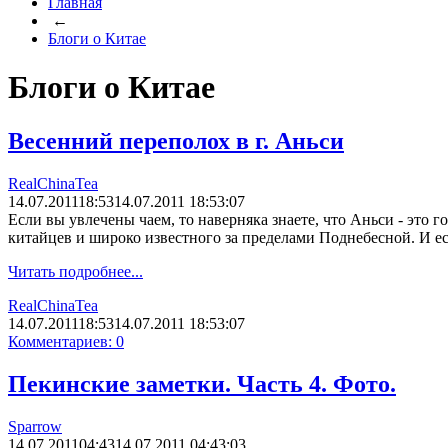
Главная
←
Блоги о Китае
Блоги о Китае
Весенний переполох в г. Аньси
RealChinaTea
14.07.2011
18:53
14.07.2011 18:53:07
Если вы увлечены чаем, то наверняка знаете, что Аньси - это г
китайцев и широко известного за пределами Поднебесной. И ес
Читать подробнее...
RealChinaTea
14.07.2011
18:53
14.07.2011 18:53:07
Комментариев: 0
Пекинские заметки. Часть 4. Фото.
Sparrow
14.07.2011
04:43
14.07.2011 04:43:03