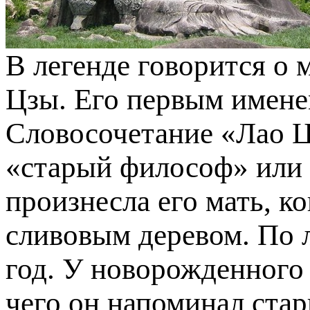
В легенде говорится о
Цзы. Его первым имене
Словосочетание «Лао Ц
«старый философ» или 
произнесла его мать, к
сливовым деревом. По л
год. У новорожденного 
чего он напоминал стар