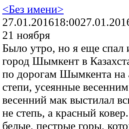
<Без имени>
27.01.2016
18:00
27.01.201
21 ноября
Было утро, но я еще спал 
город Шымкент в Казахста
по дорогам Шымкента на 
степи, усеянные весенним
весенний мак выстилал всю
не степь, а красный ковер
белые, пестрые горы, кото