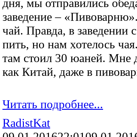
дня, мы отправились обед
заведение – «Пивоварню»
чай. Правда, в заведении 
пить, но нам хотелось ча
там стоил 30 юаней. Мне д
как Китай, даже в пивова
Читать подробнее...
RadistKat
09.01.2016
22:01
09.01.201