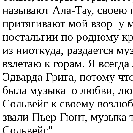
называют Ала-Тау, своею 
притягивают мой взор у м
ностальгии по родному кр
из ниоткуда, раздается му
взлетаю к горам. Я всегд
Эдварда Грига, потому что
была музыка о любви, лю
Сольвейг к своему возлю
звали Пьер Гюнт, музыка т
Сольвейг".