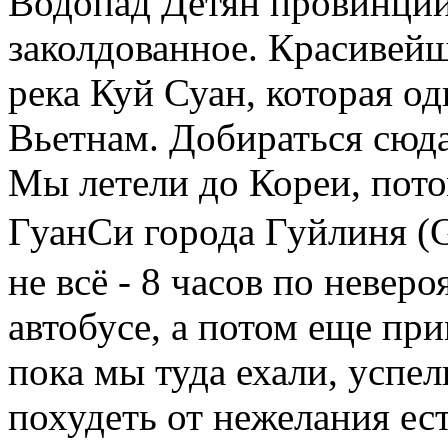
Водопад Детян провинции 
заколдованное. Красивейш
река Куй Суан, которая о
Вьетнам. Добираться сюд
Мы летели до Кореи, пот
ГуанСи города Гуйлиня (G
не всё - 8 часов по невер
автобусе, а потом еще при
пока мы туда ехали, успе
похудеть от нежелания ест