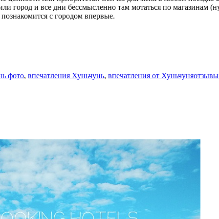
или город и все дни бессмысленно там мотаться по магазинам (ну
, познакомится с городом впервые.
нь фото
,
впечатления Хуньчунь
,
впечатления от Хуньчуняотзывы