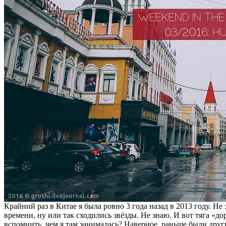
Крайний раз в Китае я была ровно 3 года назад в 2013 году. Не 
времени, ну или так сходились звёзды. Не знаю. И вот тяга «до
вспомнить, чем я там занималась? Наверное, раньше были д