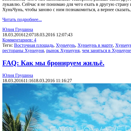
лукавлю. Сейчас я не понимаю для чего ехать в другую страну 
ХуньЧунь, чтобы заново с ним познакомиться, а вернее сказать
Читать подробнее...
Юлия Грушина
18.03.2016
12:07
18.03.2016 12:07:43
Комментариев: 4
Теги:
Восточная площадь
,
Хуньчунь
,
Хуньчунь в марте
,
Хуньчу
рестораны Хуньчуня
,
рынок Хуньчуня
,
чем заняться в Хуньчуне
FAQ: Как мы бронируем жильё.
Юлия Грушина
18.03.2016
11:16
18.03.2016 11:16:27