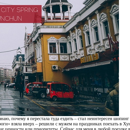
знаю, почему я перестала туда ездить – стал неинтересен шопинг 
роги» взяла вверх – решили с мужем на праздниках поехать в Хун
ругие ценности или приоритеты. Сейчас для меня в любой пое