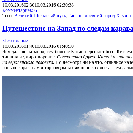
10.03.2016
02:30
10.03.2016 02:30:38
Комментариев: 6
Теги:
Великий Шелковый путь
,
Гаочан
,
древний город Хами
,
п
Путешествие на Запад по следам карав
<Без имени>
10.03.2016
01:40
10.03.2016 01:40:10
Чем дальше на запад, тем больше Китай перестает быть Китаем
тишина и умиротворение.
Совершенно другой Китай и этничес
на европейского человека.
Но несмотря ни на что, отличное ка
раньше караванам и торговцам так явно не казалось – чем даль