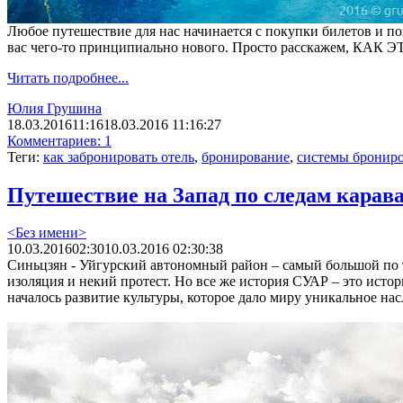
Любое путешествие для нас начинается с покупки билетов и по
вас чего-то принципиально нового. Просто расскажем, КАК 
Читать подробнее...
Юлия Грушина
18.03.2016
11:16
18.03.2016 11:16:27
Комментариев: 1
Теги:
как забронировать отель
,
бронирование
,
системы бронир
Путешествие на Запад по следам карав
<Без имени>
10.03.2016
02:30
10.03.2016 02:30:38
Синьцзян - Уйгурский автономный район – самый большой по т
изоляция и некий протест. Но все же история СУАР – это исто
началось развитие культуры, которое дало миру уникальное нас