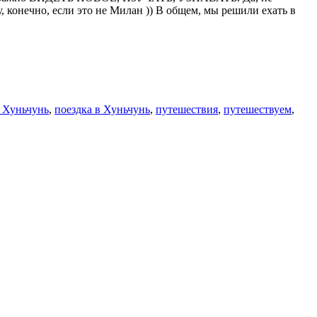
, конечно, если это не Милан )) В общем, мы решили ехать в
 Хуньчунь
,
поездка в Хуньчунь
,
путешествия
,
путешествуем
,