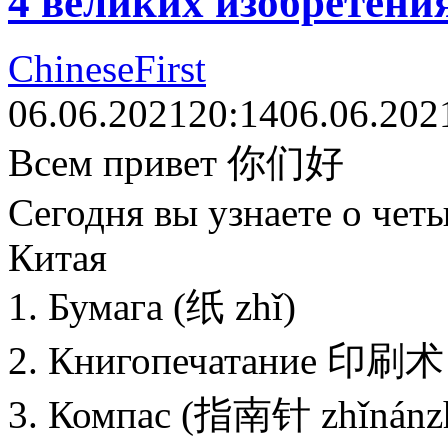
4 великих изобретени
ChineseFirst
06.06.2021
20:14
06.06.202
Всем привет 你们好
Сегодня вы узнаете о чет
Китая
1. Бумага (纸 zhǐ)
2. Книгопечатание 印刷术 (
3. Компас (指南针 zhǐnánz