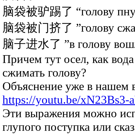
脑袋被驴踢了 “голову пнул
脑袋被门挤了 ”голову сжал
脑子进水了 ”в голову вошл
Причем тут осел, как вода
сжимать голову?
Объяснение уже в нашем 
https://youtu.be/xN23Bs3
Эти выражения можно исп
глупого поступка или сказ