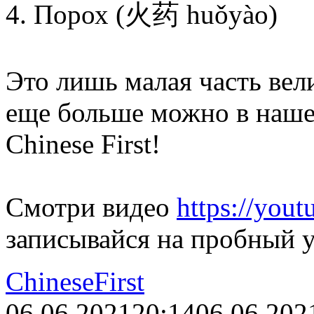
4. Порох (火药 huǒyào)
Это лишь малая часть вел
еще больше можно в наше
Chinese First!
Смотри видео
https://yo
записывайся на пробный у
ChineseFirst
06.06.2021
20:14
06.06.202