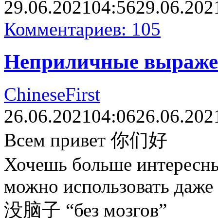
29.06.2021
04:56
29.06.202
Комментариев: 105
Неприличные выраже
ChineseFirst
26.06.2021
04:06
26.06.202
Всем привет 你们好
Хочешь больше интересны
можно использовать даже 
没脑子 “без мозгов”