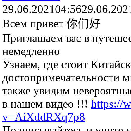
29.06.2021
04:56
29.06.202
Всем привет 你们好
Приглашаем вас в путеше
немедленно
Узнаем, где стоит Китайск
достопримечательности ми
также увидим невероятные
в нашем видео !!!
https:/
v=AiXddRXq7p8
Подписывайтесь и учите к