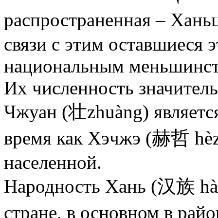
распространенная – Хань
связи с этим оставшиеся 
национальным меньшинст
Их численность значитель
Чжуан (壮zhuàng) является
время как Хэчжэ (赫哲 hèz
населенной.
Народность Хань (汉族 hàn
стране, в основном в рай