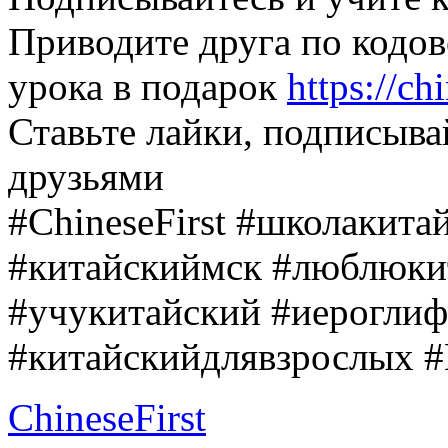
Приводите друга по кодов
урока в подарок
https://ch
Ставьте лайки, подписыва
друзьями
#ChineseFirst
#школакитай
#китайскиймск
#люблюки
#учукитайский
#иероглиф
#китайскийдлявзрослых
#
ChineseFirst