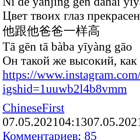
Nǐ de yǎnjīng gēn dàhǎi yīy
Цвет твоих глаз прекрасен
他跟他爸爸一样高
Tā gēn tā bàba yīyàng gāo
Он такой же высокий, как 
https://www.instagram.co
igshid=1uuwb2l4b8vmm
ChineseFirst
07.05.2021
04:13
07.05.202
Комментариев: 85