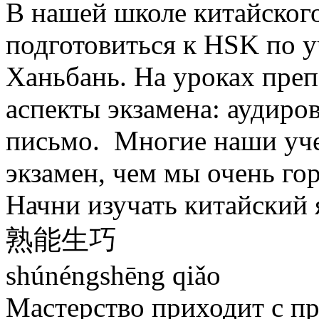
В нашей школе китайског
подготовиться к HSK по 
Ханьбань. На уроках преп
аспекты экзамена: аудиров
письмо. Многие наши уче
экзамен, чем мы очень го
Начни изучать китайский 
熟能生巧
shúnéngshēng qiǎo
Мастерство приходит с п