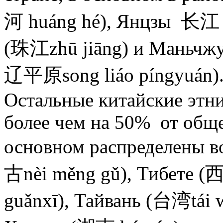
河 huáng hé), Янцзы 长江 (
(珠江zhū jiāng) и Маньчж
辽平原song liáo píngyuán)
Остальные китайские этн
более чем на 50% от обще
основном распределены 
古nèi měng gǔ), Тибете (
guǎnxī), Тайвань (台湾tái 