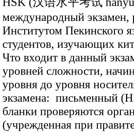
HSK (汉语水平考试 hànyǔ shu
международный экзамен, 
Институтом Пекинского я
студентов, изучающих ки
Что входит в данный экза
уровней сложности, начин
уровня до уровня носител
экзамена: письменный (H
бланки проверяются орга
(учрежденная при правит