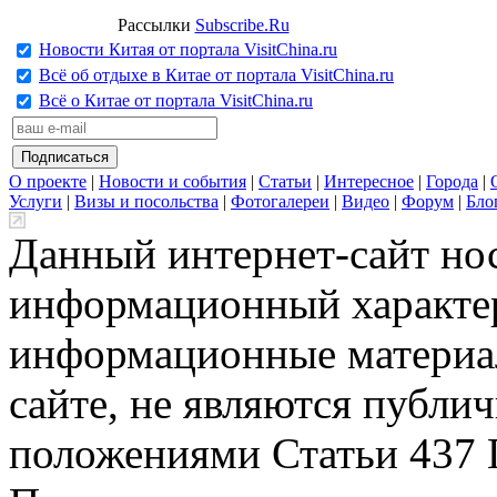
Рассылки
Subscribe.Ru
Новости Китая от портала VisitChina.ru
Всё об отдыхе в Китае от портала VisitChina.ru
Всё о Китае от портала VisitChina.ru
О проекте
|
Новости и события
|
Статьи
|
Интересное
|
Города
|
Услуги
|
Визы и посольства
|
Фотогалереи
|
Видео
|
Форум
|
Бло
Данный интернет-сайт но
информационный характер
информационные материа
сайте, не являются публи
положениями Статьи 437 