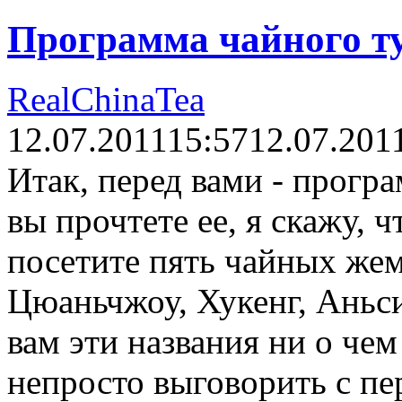
Программа чайного т
RealChinaTea
12.07.2011
15:57
12.07.201
Итак, перед вами - прогр
вы прочтете ее, я скажу, ч
посетите пять чайных же
Цюаньчжоу, Хукенг, Аньс
вам эти названия ни о чем 
непросто выговорить с пер