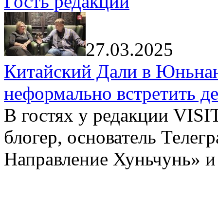
Гость редакции
27.03.2025
Китайский Дали в Юньнань
неформально встретить д
В гостях у редакции VIS
блогер, основатель Телег
Направление Хуньчунь» и