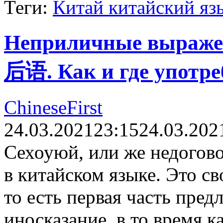
Теги:
Китай китайский яз
Неприличные выраже
后语. Как и где употре
ChineseFirst
24.03.2021
23:15
24.03.202
Сехоуюй, или же недогово
в китайском языке. Это с
то есть первая часть пред
иносказание, в то время к