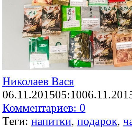
Ηиколаев Вася
06.11.2015
05:10
06.11.201
Комментариев: 0
Теги:
напитки
,
подарок
,
ч