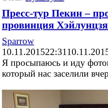
Пресс-тур Пекин – пр
провинция Хэйлунцзян
Sparrow
10.11.2015
22:31
10.11.201
Я просыпаюсь и иду фото
который нас заселили вчер