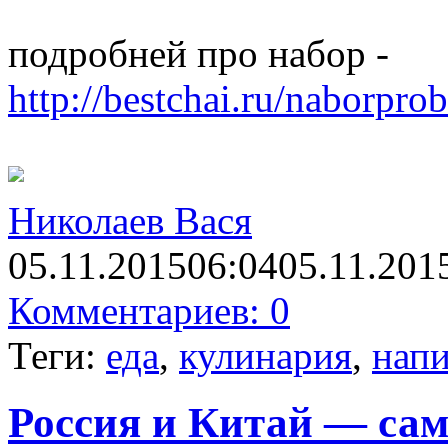
подробней про набор -
http://bestchai.ru/naborpro
Ηиколаев Вася
05.11.2015
06:04
05.11.201
Комментариев: 0
Теги:
еда
,
кулинария
,
нап
Россия и Китай — са