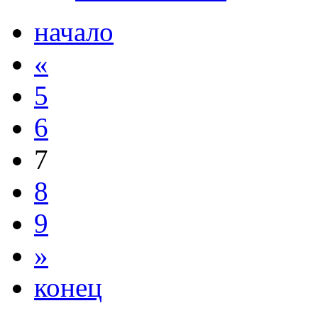
начало
«
5
6
7
8
9
»
конец