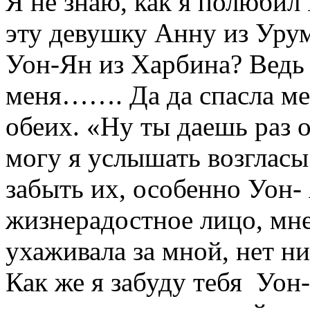
Я не знаю, как я полюбил 
эту девушку Анну из Уру
Уон-Ян из Харбина? Ведь
меня……. Да да спасла ме
обеих. «Ну ты даешь раз
могу я услышать возгласы
забыть их, особенно Уон-
жизнерадостное лицо, мне
ухаживала за мной, нет ни
Как же я забуду тебя Уон