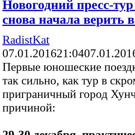
Новогодний пресс-тур
снова начала верить в
RadistKat
07.01.2016
21:04
07.01.201
Первые юношеские поездк
так сильно, как тур в ск
приграничный город Хунчу
причиной:
29-30 декабря, практиче