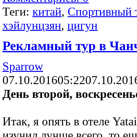
Теги:
китай
,
Спортивный 
хэйлунцзян
,
цигун
Рекламный тур в Чанч
Sparrow
07.10.2016
05:22
07.10.201
День второй, воскресень
Итак, я опять в отеле Yata
изучил лучше всего, то е