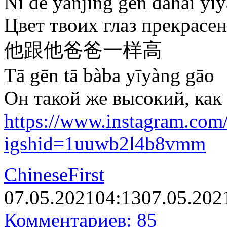
Nǐ de yǎnjīng gēn dàhǎi yīy
Цвет твоих глаз прекрасен
他跟他爸爸一样高
Tā gēn tā bàba yīyàng gāo
Он такой же высокий, как 
https://www.instagram.co
igshid=1uuwb2l4b8vmm
ChineseFirst
07.05.2021
04:13
07.05.202
Комментариев: 85