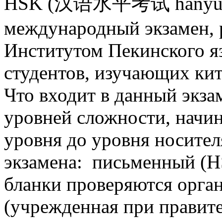
HSK (汉语水平考试 hànyǔ shu
международный экзамен, 
Институтом Пекинского я
студентов, изучающих ки
Что входит в данный экза
уровней сложности, начин
уровня до уровня носител
экзамена: письменный (H
бланки проверяются орга
(учрежденная при правит