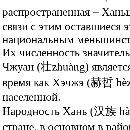
распространенная – Хань
связи с этим оставшиеся 
национальным меньшинст
Их численность значитель
Чжуан (壮zhuàng) является
время как Хэчжэ (赫哲 hèz
населенной.
Народность Хань (汉族 hàn
стране, в основном в рай