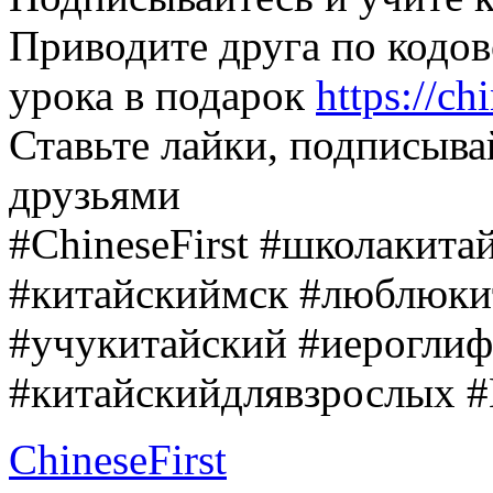
Приводите друга по кодов
урока в подарок
https://ch
Ставьте лайки, подписыва
друзьями
#ChineseFirst
#школакитай
#китайскиймск
#люблюки
#учукитайский
#иероглиф
#китайскийдлявзрослых
#
ChineseFirst