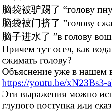
脑袋被驴踢了 “голову пнул
脑袋被门挤了 ”голову сжал
脑子进水了 ”в голову вошл
Причем тут осел, как вода
сжимать голову?
Объяснение уже в нашем 
https://youtu.be/xN23Bs3
Эти выражения можно исп
глупого поступка или сказ