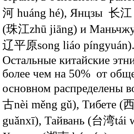
河 huáng hé), Янцзы 长江 (
(珠江zhū jiāng) и Маньчж
辽平原song liáo píngyuán)
Остальные китайские этн
более чем на 50% от обще
основном распределены 
古nèi měng gǔ), Тибете (
guǎnxī), Тайвань (台湾tái 