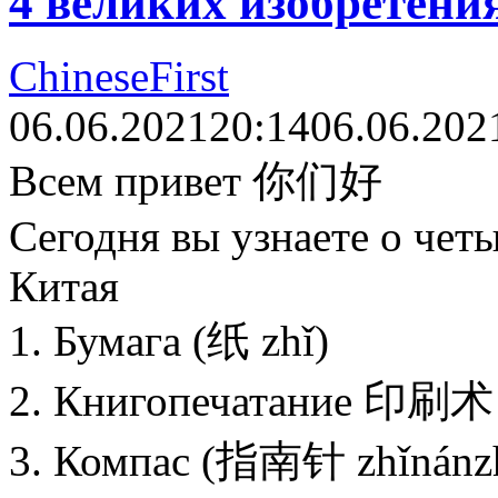
4 великих изобретени
ChineseFirst
06.06.2021
20:14
06.06.202
Всем привет 你们好
Сегодня вы узнаете о чет
Китая
1. Бумага (纸 zhǐ)
2. Книгопечатание 印刷术 (
3. Компас (指南针 zhǐnánz