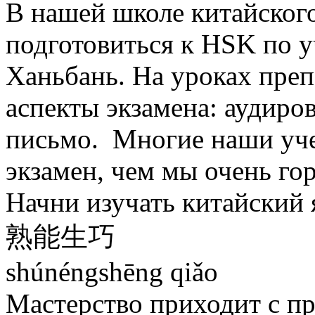
В нашей школе китайског
подготовиться к HSK по 
Ханьбань. На уроках преп
аспекты экзамена: аудиров
письмо. Многие наши уче
экзамен, чем мы очень го
Начни изучать китайский 
熟能生巧
shúnéngshēng qiǎo
Мастерство приходит с п