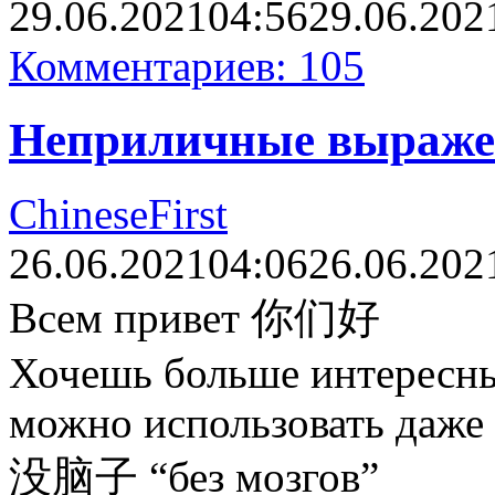
29.06.2021
04:56
29.06.202
Комментариев: 105
Неприличные выраже
ChineseFirst
26.06.2021
04:06
26.06.202
Всем привет 你们好
Хочешь больше интересны
можно использовать даже 
没脑子 “без мозгов”