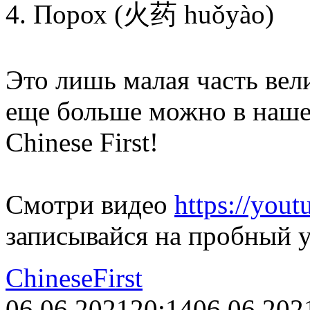
4. Порох (火药 huǒyào)
Это лишь малая часть вел
еще больше можно в наше
Chinese First!
Смотри видео
https://yo
записывайся на пробный у
ChineseFirst
06.06.2021
20:14
06.06.202