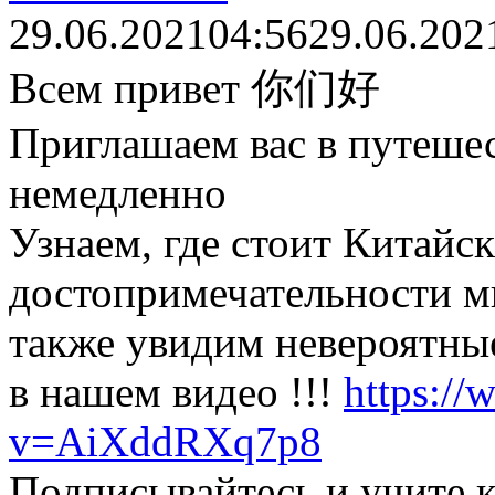
29.06.2021
04:56
29.06.202
Всем привет 你们好
Приглашаем вас в путеше
немедленно
Узнаем, где стоит Китайск
достопримечательности ми
также увидим невероятные
в нашем видео !!!
https:/
v=AiXddRXq7p8
Подписывайтесь и учите к