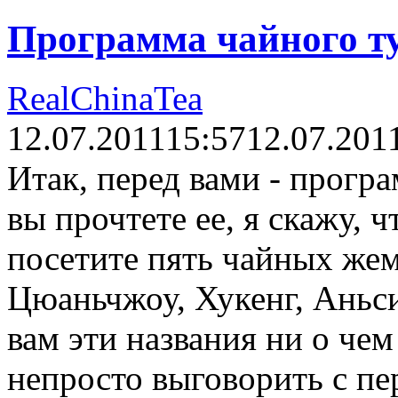
Программа чайного т
RealChinaTea
12.07.2011
15:57
12.07.201
Итак, перед вами - прогр
вы прочтете ее, я скажу, ч
посетите пять чайных же
Цюаньчжоу, Хукенг, Аньс
вам эти названия ни о чем 
непросто выговорить с пер