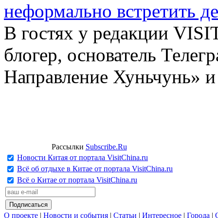
неформально встретить д
В гостях у редакции VIS
блогер, основатель Телег
Направление Хуньчунь» и
Рассылки
Subscribe.Ru
Новости Китая от портала VisitChina.ru
Всё об отдыхе в Китае от портала VisitChina.ru
Всё о Китае от портала VisitChina.ru
О проекте
|
Новости и события
|
Статьи
|
Интересное
|
Города
|